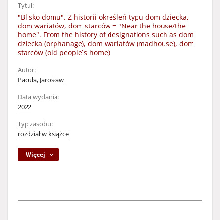
Tytuł:
"Blisko domu". Z historii określeń typu dom dziecka,
dom wariatów, dom starców = "Near the house/the
home". From the history of designations such as dom
dziecka (orphanage), dom wariatów (madhouse), dom
starców (old people`s home)
Autor:
Pacuła, Jarosław
Data wydania:
2022
Typ zasobu:
rozdział w książce
Więcej