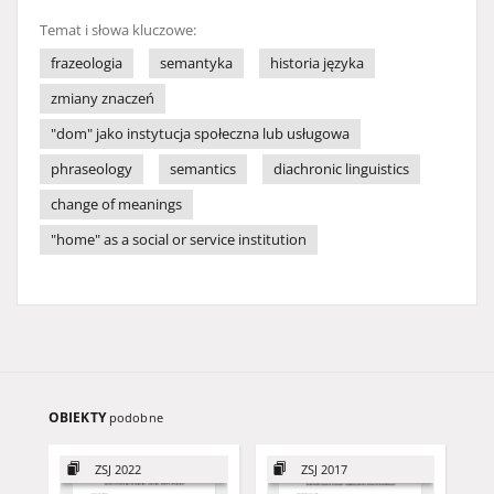
Temat i słowa kluczowe:
frazeologia
semantyka
historia języka
zmiany znaczeń
"dom" jako instytucja społeczna lub usługowa
phraseology
semantics
diachronic linguistics
change of meanings
"home" as a social or service institution
OBIEKTY
podobne
ZSJ 2022
ZSJ 2017