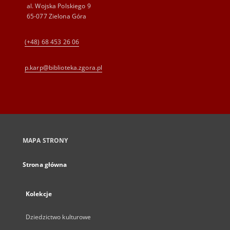
al. Wojska Polskiego 9
65-077 Zielona Góra
(+48) 68 453 26 06
p.karp@biblioteka.zgora.pl
MAPA STRONY
Strona główna
Kolekcje
Dziedzictwo kulturowe