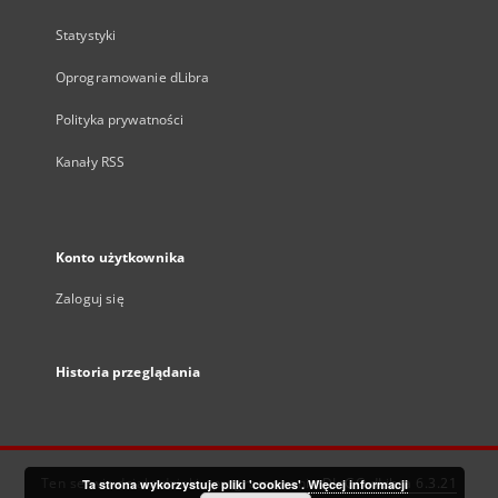
Statystyki
Oprogramowanie dLibra
Polityka prywatności
Kanały RSS
Konto użytkownika
Zaloguj się
Historia przeglądania
Ten serwis działa dzięki oprogramowaniu
DInGO dLibra 6.3.21
Ta strona wykorzystuje pliki 'cookies'.
Więcej informacji