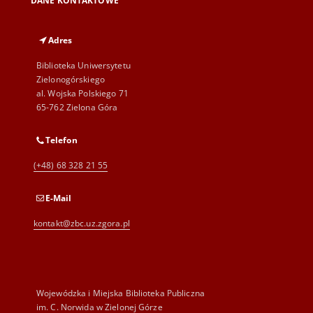
DANE KONTAKTOWE
dis
19
Adres
Biblioteka Uniwersytetu
Zielonogórskiego
al. Wojska Polskiego 71
65-762 Zielona Góra
Telefon
(+48) 68 328 21 55
E-Mail
kontakt@zbc.uz.zgora.pl
Wojewódzka i Miejska Biblioteka Publiczna
im. C. Norwida w Zielonej Górze