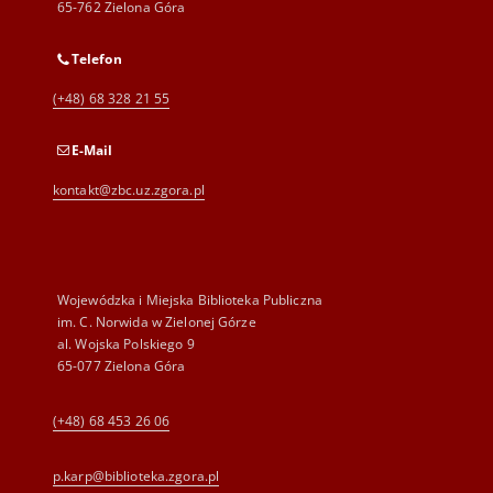
65-762 Zielona Góra
Telefon
(+48) 68 328 21 55
E-Mail
kontakt@zbc.uz.zgora.pl
Wojewódzka i Miejska Biblioteka Publiczna
im. C. Norwida w Zielonej Górze
al. Wojska Polskiego 9
65-077 Zielona Góra
(+48) 68 453 26 06
p.karp@biblioteka.zgora.pl