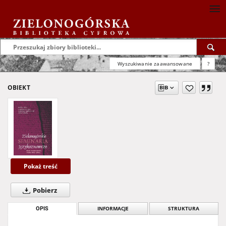
Wyszukiwanie zaawansowane
?
OBIEKT
Pokaż treść
Pobierz
OPIS
INFORMACJE
STRUKTURA