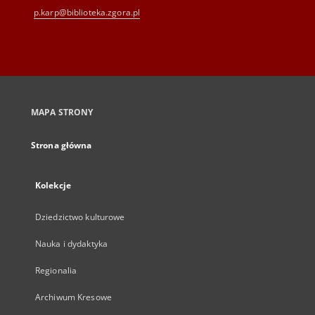
p.karp@biblioteka.zgora.pl
MAPA STRONY
Strona główna
Kolekcje
Dziedzictwo kulturowe
Nauka i dydaktyka
Regionalia
Archiwum Kresowe