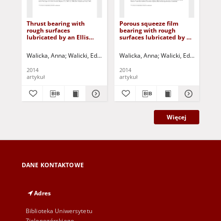
Thrust bearing with
Porous squeeze film
Cur
rough surfaces
bearing with rough
bea
lubricated by an Ellis
surfaces lubricated by a
lub
fluid
Bingham fluid
Rab
Walicka, Anna
Walicki, Edward
Jurczak, Paweł
Walicka, Anna
Falicki, Jarosław
Walicki, Edward
Jurczak
Jurcz
Wal
2014
2014
201
artykuł
artykuł
art
Więcej
DANE KONTAKTOWE
Adres
Biblioteka Uniwersytetu
Zielonogórskiego