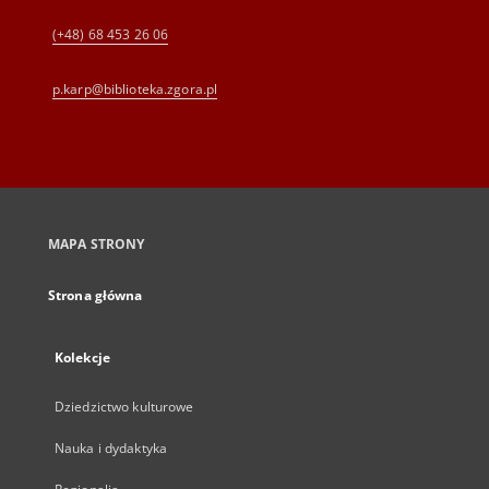
(+48) 68 453 26 06
p.karp@biblioteka.zgora.pl
MAPA STRONY
Strona główna
Kolekcje
Dziedzictwo kulturowe
Nauka i dydaktyka