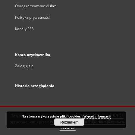
Oprogramowanie dLibra
Polityka prywatności
Kanały RSS
Konto użytkownika
Zaloguj się
Historia przeglądania
Ten serwis działa dzięki oprogramowaniu
DInGO dLibra 6.3.21
Ta strona wykorzystuje pliki 'cookies'.
Więcej informacji
opracowanemu przez
Poznańskie Centrum Superkomputerowo-
Rozumiem
Sieciowe