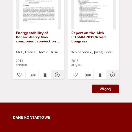
Energy stability of
Report on the 14th
Dec
Benard-Darcy two-
IFToMM 2015 World
pos
component convection of
Congress
joi
Maxwell fluid
ma
me
Muti, Hatice
Demir, Huseyin
Siddheshwar, Pradeep G.
Wojnarowski, Józef
Jurczak, Paweł - r
Jurczak, Paweł 
Pas
de
2013
2015
201
artykuł
artykuł
art
Więcej
DANE KONTAKTOWE