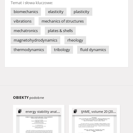
Temat i słowa kluczowe:
biomechanics
elasticity
plasticity
vibrations
mechanics of structures
mechatronics
plates & shells
magnetohydrodynamics
rheology
thermodynamics
tribology
fluid dynamics
OBIEKTY
podobne
energy stability analysis
IJAME, volume 20 (2015)