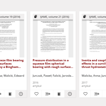
volume 19 (2014)
IJAME, volume 21 (2016)
IJAME, volume
eze film bearing
Pressure distribution in a
Inertia and coupl
surfaces
squeeze film spherical
effects in a curvi
 by a Bingham
bearing with rough surfaces
thrust hydrostati
lubricated by an Ellis fluid
na
licki, Jarosław
Walicki, Edward
Jurczak, Paweł - red.
Jurczak, Paweł
Jurczak, Paweł
Falicki, Jarosław
Falicki, Jarosław
Jurczak, Paweł - red.
Jurczak, Paweł - red.
Walicka, Anna
Jur
2016
2017
artykuł
artykuł