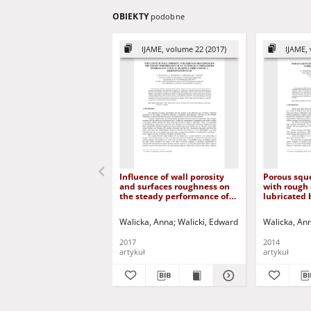
OBIEKTY
podobne
IJAME, volume 22 (2017)
IJAME, 
Influence of wall porosity
Porous sque
and surfaces roughness on
with rough 
the steady performance of
lubricated
an externally pressurized
fluid
hydrostatic conical bearing
Walicka, Anna
Walicki, Edward
Jurczak, Paweł
Walicka, An
Fa
lubricated by a
Rabinowitsch fluid
2017
2014
artykuł
artykuł