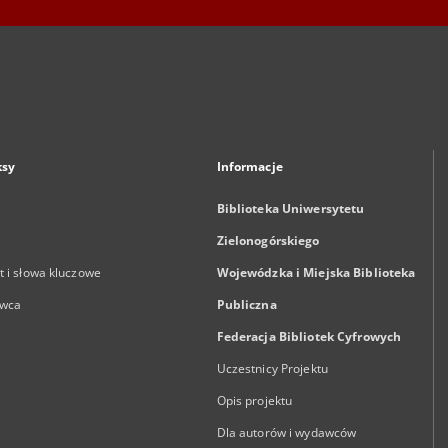
ksy
Informacje
Biblioteka Uniwersytetu
Zielonogórskiego
 i słowa kluczowe
Wojewódzka i Miejska Biblioteka
wca
Publiczna
Federacja Bibliotek Cyfrowych
Uczestnicy Projektu
Opis projektu
Dla autorów i wydawców