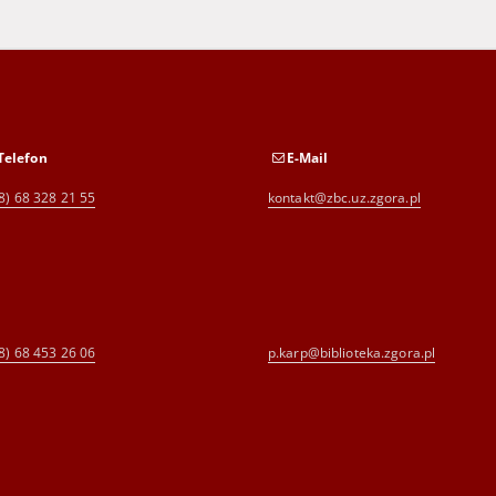
Telefon
E-Mail
8) 68 328 21 55
kontakt@zbc.uz.zgora.pl
8) 68 453 26 06
p.karp@biblioteka.zgora.pl