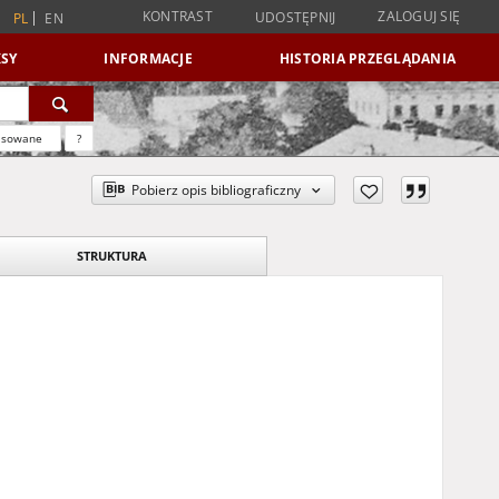
KONTRAST
ZALOGUJ SIĘ
UDOSTĘPNIJ
PL
EN
SY
INFORMACJE
HISTORIA PRZEGLĄDANIA
nsowane
?
Pobierz opis bibliograficzny
STRUKTURA