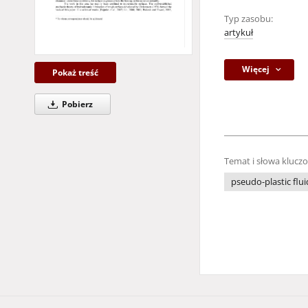
Typ zasobu:
artykuł
Więcej
Pokaż treść
Pobierz
Temat i słowa klucz
pseudo-plastic flui