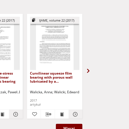
 22 (2017)
IJAME, volume 22 (2017)
IJAME, volume 21 (2
e-stress
Curvilinear squeeze film
Pressure distribution i
linear
bearing with porous wall
porous squeeze film b
c bearing
lubricated by a
lubricated with a Hers
Rabinowitsch fluid
Bulkley fluid
czak, Paweł
Falicki, Jarosław
Walicka, Anna
Jurczak, Paweł - red.
Walicki, Edward
Jurczak, Paweł
Walicka, Anna
Falicki, Jarosła
Jurczak, 
2017
2016
artykuł
artykuł
Więcej