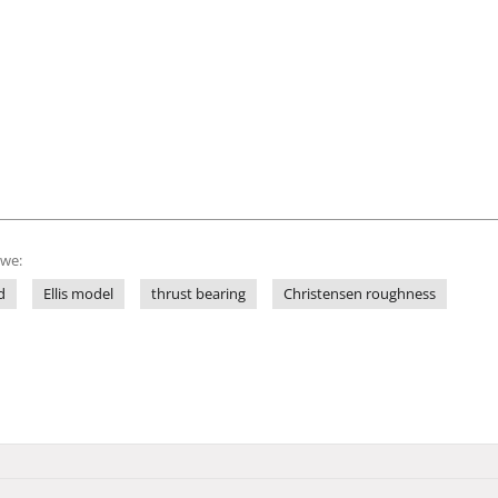
owe:
d
Ellis model
thrust bearing
Christensen roughness