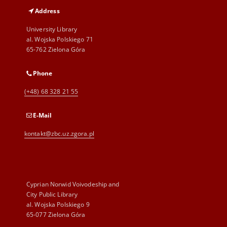
Address
University Library
al. Wojska Polskiego 71
65-762 Zielona Góra
Phone
(+48) 68 328 21 55
E-Mail
kontakt@zbc.uz.zgora.pl
Cyprian Norwid Voivodeship and
City Public Library
al. Wojska Polskiego 9
65-077 Zielona Góra