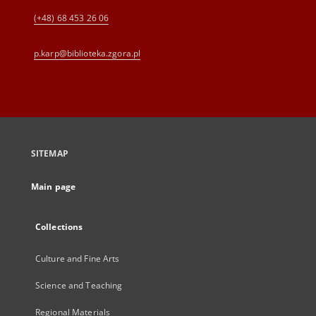
(+48) 68 453 26 06
p.karp@biblioteka.zgora.pl
SITEMAP
Main page
Collections
Culture and Fine Arts
Science and Teaching
Regional Materials