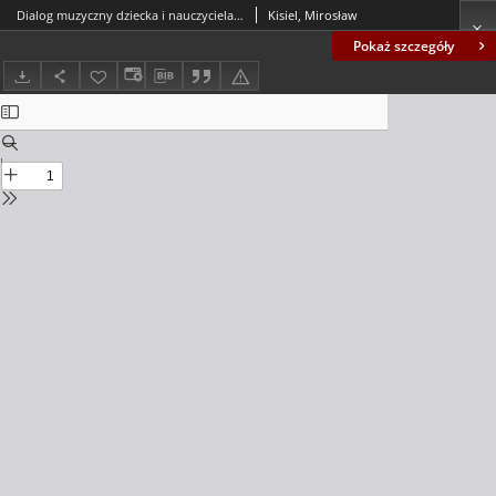
Dialog muzyczny dziecka i nauczyciela w przedszkolu = The child and teacher`s musical dialogue in kindergarten
Kisiel, Mirosław
Pokaż szczegóły