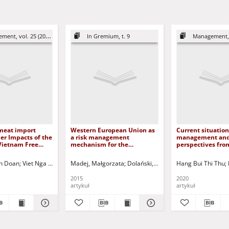
ent, vol. 25 (2021)
In Gremium, t. 9
Management, vo
meat import
Western European Union as
Current situation
er Impacts of the
a risk management
management and
Vietnam Free
mechanism for the
perspectives fro
ement and
European communities and
and recommendat
anagement
European Union = Unia
Vietnam
n Doan
wicz, Janina - red. nacz.
Viet Nga Le Thi
Huy Dinh Tran Ngoc
Preston, Peter- red. jęz.
Madej, Małgorzata
Dolański, Dariusz (1966 - ) - red.
Stankiewicz, Janina - red. nacz.
Zmyślony, Roman - red. statyst.
Hang Bui Thi Thu
Pres
Zachodnioeuropejska jako
mechanizm zarządzania
2015
2020
ryzykiem w Europie
artykuł
artykuł