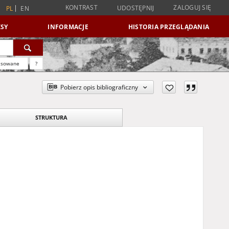
KONTRAST
ZALOGUJ SIĘ
UDOSTĘPNIJ
PL
EN
SY
INFORMACJE
HISTORIA PRZEGLĄDANIA
nsowane
?
Pobierz opis bibliograficzny
STRUKTURA