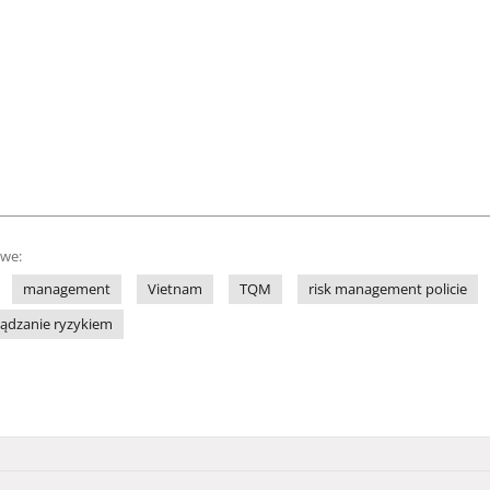
owe:
management
Vietnam
TQM
risk management policie
ządzanie ryzykiem