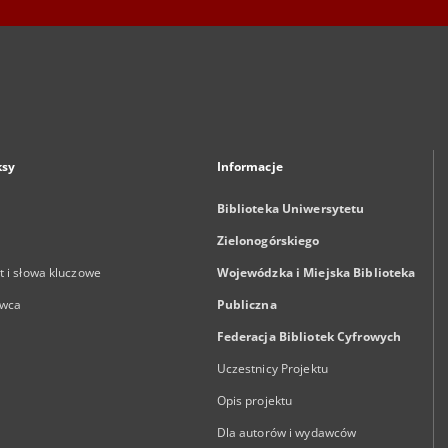
ksy
Informacje
Biblioteka Uniwersytetu
Zielonogórskiego
 i słowa kluczowe
Wojewódzka i Miejska Biblioteka
wca
Publiczna
Federacja Bibliotek Cyfrowych
Uczestnicy Projektu
Opis projektu
Dla autorów i wydawców