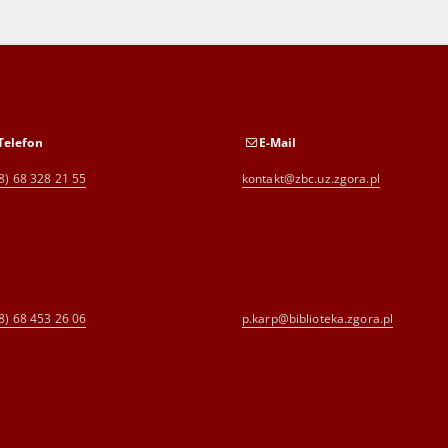
Telefon
E-Mail
8) 68 328 21 55
kontakt@zbc.uz.zgora.pl
8) 68 453 26 06
p.karp@biblioteka.zgora.pl