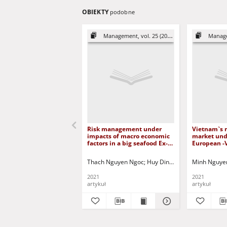
OBIEKTY
podobne
Management, vol. 25 (2021)
Managem
Risk management under
Vietnam`s 
impacts of macro economic
market und
factors in a big seafood Ex-
European -
Import Firm - AnGiang
Trade Agre
Fisheries Ex-Import jsc. in
quality m
Thach Nguyen Ngoc
Huy Dinh Tran Ngoc
Minh Nguye
Stankie
Vietnam
demand
2021
2021
artykuł
artykuł