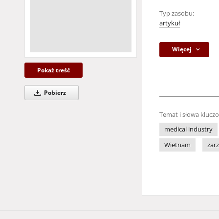
Typ zasobu:
artykuł
Więcej
Pokaż treść
Pobierz
Temat i słowa klucz
medical industry
Wietnam
zar