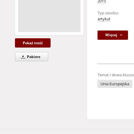
2015
Typ zasobu:
artykuł
Więcej
Pokaż treść
Pobierz
Temat i słowa klucz
Unia Europejska