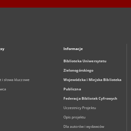
ksy
Informacje
Biblioteka Uniwersytetu
Zielonogórskiego
 i słowa kluczowe
Wojewódzka i Miejska Biblioteka
wca
Publiczna
Federacja Bibliotek Cyfrowych
Uczestnicy Projektu
Opis projektu
Dla autorów i wydawców