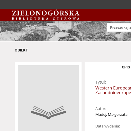
OBIEKT
OPIS
Tytuł:
Western European
Zachodnioeuropej
Autor:
Madej, Małgorzata
Data wydania: