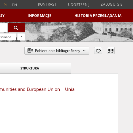
KONTRAST
ZALOGUJ SIĘ
UDOSTĘPNIJ
PL
EN
SY
INFORMACJE
HISTORIA PRZEGLĄDANIA
nsowane
?
Pobierz opis bibliograficzny
STRUKTURA
munities and European Union = Unia