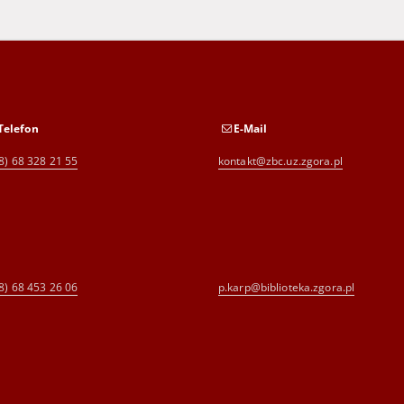
Telefon
E-Mail
8) 68 328 21 55
kontakt@zbc.uz.zgora.pl
8) 68 453 26 06
p.karp@biblioteka.zgora.pl