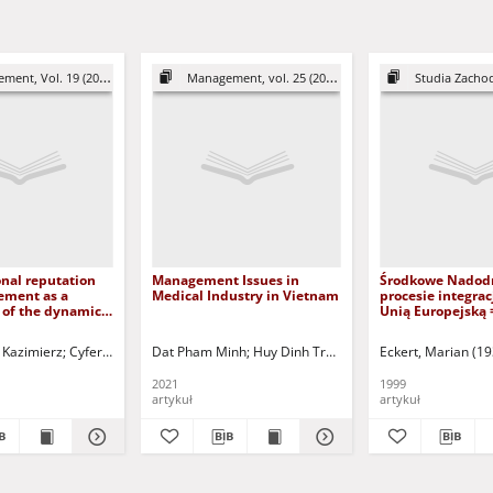
ent, Vol. 19 (2015)
Management, vol. 25 (2021)
Studia Zachod
nal reputation
Management Issues in
Środkowe Nadod
ement as a
Medical Industry in Vietnam
procesie integracj
of the dynamic
Unią Europejską 
es management
Mittlere Odergeb
arządzanie
Integrationsproc
 Kazimierz
Cyfert, Szymon
Dat Pham Minh
Moczulska, Marta - red.
Huy Dinh Tran Ngoc
Preston, Peter- red. jęz.
Eckert, Marian (1
Stankiewicz, Janin
Stan
putacji
mit der EU
nej jako
2021
1999
rocesu
artykuł
artykuł
a dynamicznymi
mi