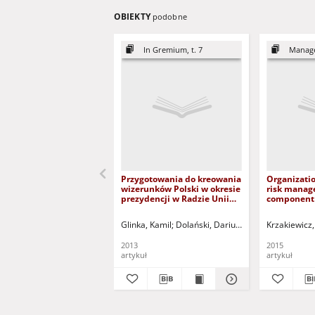
OBIEKTY
podobne
In Gremium, t. 7
Managem
Przygotowania do kreowania
Organizatio
wizerunków Polski w okresie
risk manag
prezydencji w Radzie Unii
component 
Europejskiej = Shaping the
capabiliti
image of Poland during the
process = Z
Glinka, Kamil
Dolański, Dariusz (1966 - ) - red.
Krzakiewicz,
presidency in the Council of
ryzykiem re
the European Union ? the
organizacyj
2013
2015
preparatory stage
składowa p
artykuł
artykuł
zarządzani
zdolnościa