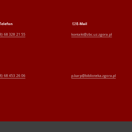
Telefon
E-Mail
8) 68 328 21 55
kontakt@zbc.uz.zgora.pl
8) 68 453 26 06
p.karp@biblioteka.zgora.pl