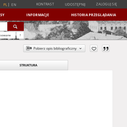
KONTRAST
ZALOGUJ SIĘ
UDOSTĘPNIJ
PL
EN
SY
INFORMACJE
HISTORIA PRZEGLĄDANIA
nsowane
?
Pobierz opis bibliograficzny
STRUKTURA