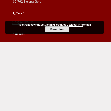
65-762 Zielona Góra
Telefon
(+48) 68 328 21 55
Ta strona wykorzystuje pliki 'cookies'.
Więcej informacji
Rozumiem
E-Mail
kontakt@zbc.uz.zgora.pl
Wojewódzka i Miejska Biblioteka Publiczna
im. C. Norwida w Zielonej Górze
al. Wojska Polskiego 9
65-077 Zielona Góra
(+48) 68 453 26 06
p.karp@biblioteka.zgora.pl