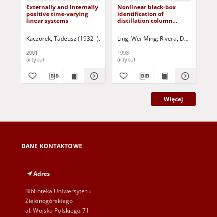
Externally and internally
Nonlinear black-box
Iss
positive time-varying
identification of
pa
linear systems
distillation column
an
models - design variable
dis
selection for model
App
Kaczorek, Tadeusz (1932- )
Triggiani, Roberto- ed.
Ling, Wei-Ming
Rivera, Daniel E.
Maksimov, Vyachesla
Skli
Due
performance
rea
enhancement
2001
1998
199
artykuł
artykuł
art
Więcej
DANE KONTAKTOWE
Adres
Biblioteka Uniwersytetu
Zielonogórskiego
al. Wojska Polskiego 71