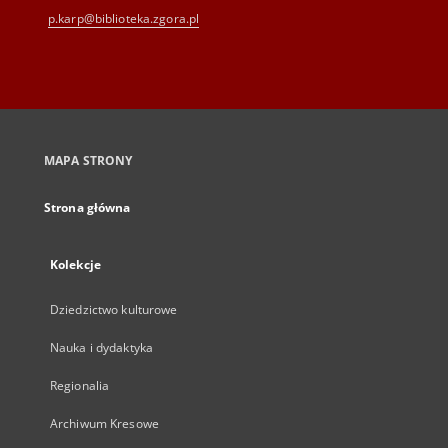
p.karp@biblioteka.zgora.pl
MAPA STRONY
Strona główna
Kolekcje
Dziedzictwo kulturowe
Nauka i dydaktyka
Regionalia
Archiwum Kresowe