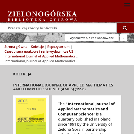
Wyszukiwanie zaawansowane
?
Strona główna
|
Kolekcje
|
Repozytorium
|
Czasopisma naukowe i serie wydawnicze UZ
|
International Journal of Applied Mathematics and Computer Science (AMCS)
|
International Journal of Applied Mathematics and Computer Science (AMCS) (1996)
KOLEKCJA
INTERNATIONAL JOURNAL OF APPLIED MATHEMATICS
AND COMPUTER SCIENCE (AMCS) (1996)
The "
International Journal of
Applied Mathematics and
Computer Science
" is a
quarterly published in Poland
since 1991 by the University of
Zielona Góra in partnership