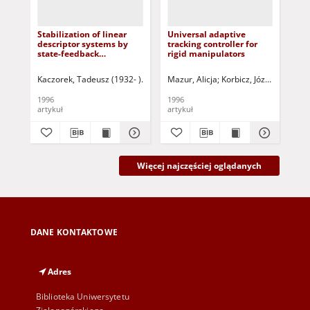
Stabilization of linear
Universal adaptive
The
descriptor systems by
tracking controller for
inf
state-feedback
rigid manipulators
evo
controllers
al
Kaczorek, Tadeusz (1932- )
Korbicz, Józef (1951- ) - red.
Mazur, Alicja
Korbicz, Józef (1951- ) -
Uciński, Darius
Kub
1996
1996
199
artykuł
artykuł
art
Więcej najczęściej oglądanych
DANE KONTAKTOWE
Adres
Biblioteka Uniwersytetu