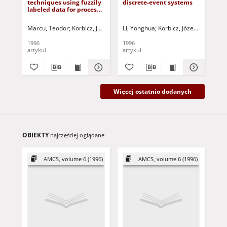
techniques using fuzzily
discrete-event systems
co
E-ISSN 2083-8492
labeled data for process
alg
Strona Redakcji
fault detection
and
pr
Marcu, Teodor
Korbicz, Józef (1951- ) - red.
Li, Yonghua
Uciński, Dariusz - red.
Korbicz, Józef (1951- ) - 
Kov
1996
1996
199
artykuł
artykuł
art
Więcej ostatnio dodanych
OBIEKTY
najczęściej oglądane
AMCS, volume 6 (1996)
AMCS, volume 6 (1996)