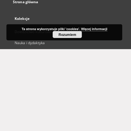
Strona główna
Kolekcje
Ta strona wykorzystuje pliki 'cookies'.
Więcej informacji
Dziedzictwo kulturowe
Rozumiem
Nauka i dydaktyka
Regionalia
Archiwum Kresowe
Gazeta Zielonogórska - Gazeta Lubuska
Otwarty Międzynarodowy Konkurs na Rysunek Satyryczny
Zielonogórska Biblioteka Cyfrowa dla Niewidomych
...
Zobacz więcej