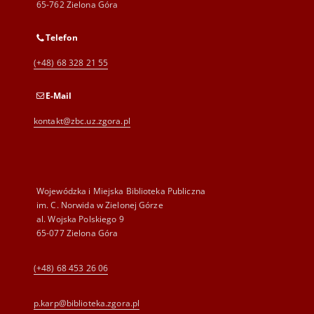
65-762 Zielona Góra
Telefon
(+48) 68 328 21 55
E-Mail
kontakt@zbc.uz.zgora.pl
Wojewódzka i Miejska Biblioteka Publiczna
im. C. Norwida w Zielonej Górze
al. Wojska Polskiego 9
65-077 Zielona Góra
(+48) 68 453 26 06
p.karp@biblioteka.zgora.pl