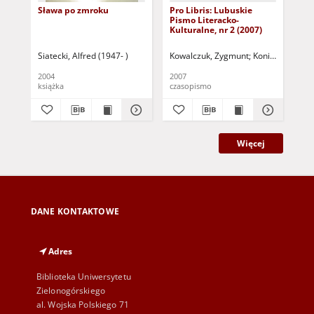
Sława po zmroku
Pro Libris: Lubuskie
Zap
Pismo Literacko-
(f
Kulturalne, nr 2 (2007)
Siatecki, Alfred (1947- )
Kowalczuk, Zygmunt
Koniusz, Janusz
Kru
2004
2007
202
książka
czasopismo
art
Więcej
DANE KONTAKTOWE
Adres
Biblioteka Uniwersytetu
Zielonogórskiego
al. Wojska Polskiego 71