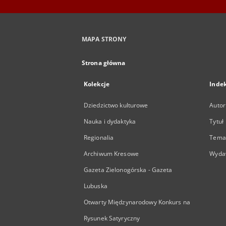
MAPA STRONY
Strona główna
Kolekcje
Inde
Dziedzictwo kulturowe
Autor
Nauka i dydaktyka
Tytuł
Regionalia
Temat
Archiwum Kresowe
Wyda
Gazeta Zielonogórska - Gazeta
Lubuska
Otwarty Międzynarodowy Konkurs na
Rysunek Satyryczny