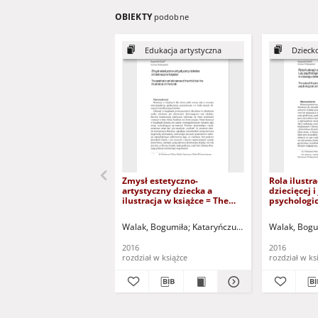
OBIEKTY
podobne
Edukacja artystyczna
Dzieck
Zmysł estetyczno-
Rola ilustra
artystyczny dziecka a
dziecięcej i 
ilustracja w książce = The
psychologi
aesthetic-artistic sense of
uwarunkow
the child but the illustration
dziecka = T
Walak, Bogumiła
Kataryńczuk-Mania, Lidia - red. 
Walak, Bogu
in the book
illustration
literature a
2016
2016
psychologic
rozdział w książce
rozdział w ks
child deve