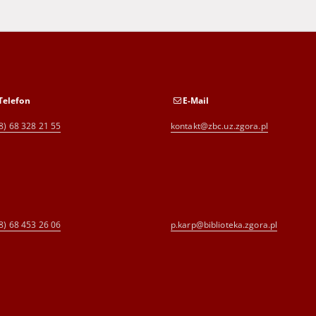
Telefon
E-Mail
8) 68 328 21 55
kontakt@zbc.uz.zgora.pl
8) 68 453 26 06
p.karp@biblioteka.zgora.pl