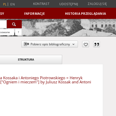
KONTRAST
ZALOGUJ SIĘ
UDOSTĘPNIJ
PL
EN
SY
INFORMACJE
HISTORIA PRZEGLĄDANIA
nsowane
?
Pobierz opis bibliograficzny
STRUKTURA
sza Kossaka i Antoniego Piotrowskiego = Henryk
rd"["Ogniem i mieczem"] by Juliusz Kossak and Antoni