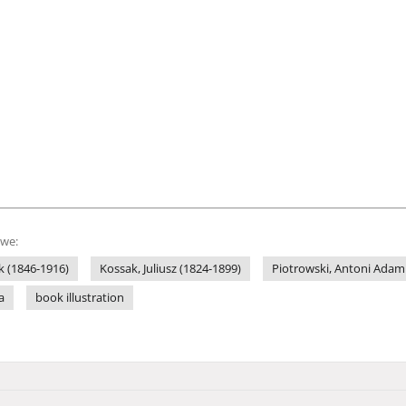
owe:
k (1846-1916)
Kossak, Juliusz (1824-1899)
Piotrowski, Antoni Adam 
a
book illustration