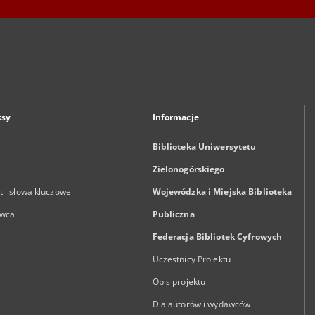
ksy
Informacje
Biblioteka Uniwersytetu
Zielonogórskiego
 i słowa kluczowe
Wojewódzka i Miejska Biblioteka
wca
Publiczna
Federacja Bibliotek Cyfrowych
Uczestnicy Projektu
Opis projektu
Dla autorów i wydawców