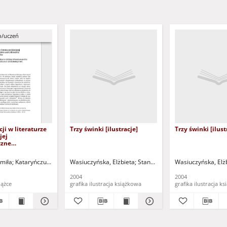
o/uczeń
cji w literaturze
Trzy świnki [ilustracje]
Trzy świnki [ilust
jej
czne
ania w rozwoju
he role of
nauk.
miła
Kataryńczuk-Mania, Lidia - red. nauk.
Wasiuczyńska, Elżbieta
Stanecka, Zofia
Wasiuczyńska, Elż
 in children`s
nd its
2004
2004
al conditions in
iążce
grafika ilustracja książkowa
grafika ilustracj
lopment