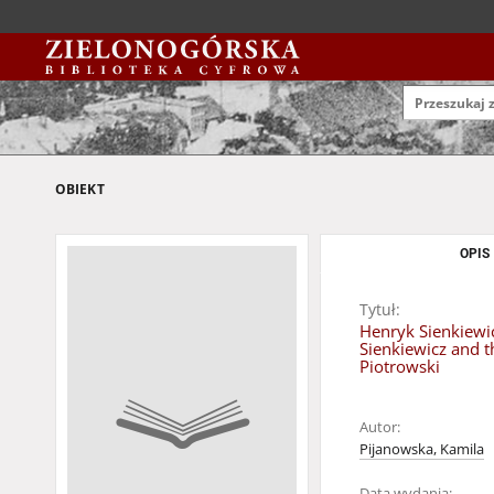
OBIEKT
OPIS
Tytuł:
Henryk Sienkiewic
Sienkiewicz and t
Piotrowski
Autor:
Pijanowska, Kamila
Data wydania: