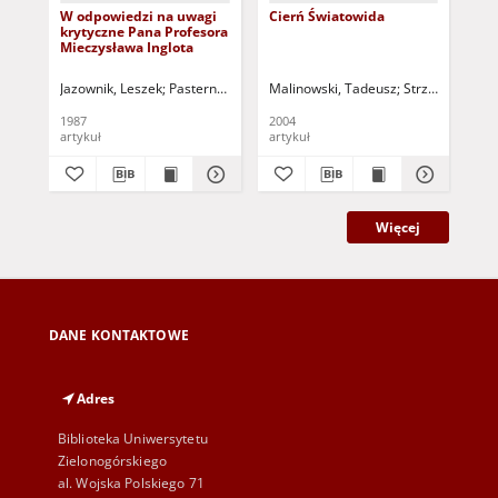
W odpowiedzi na uwagi
Cierń Światowida
Nud
krytyczne Pana Profesora
pur
Mieczysława Inglota
exo
Fal
Sa
Jazownik, Leszek
Pasterniak, Wojciech (1935-2018 ) - red.
Malinowski, Tadeusz
Strzyżewski, Wo
Scz
Pri
Se
1987
2004
172
S. 
artykuł
artykuł
sta
Cat
No
(pr
Dre
Scr
Więcej
DANE KONTAKTOWE
Adres
Biblioteka Uniwersytetu
Zielonogórskiego
al. Wojska Polskiego 71