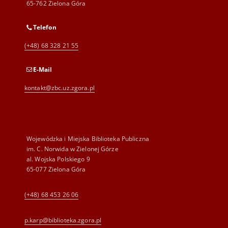
65-762 Zielona Góra
Telefon
(+48) 68 328 21 55
E-Mail
kontakt@zbc.uz.zgora.pl
Wojewódzka i Miejska Biblioteka Publiczna
im. C. Norwida w Zielonej Górze
al. Wojska Polskiego 9
65-077 Zielona Góra
(+48) 68 453 26 06
p.karp@biblioteka.zgora.pl