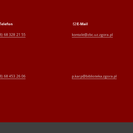
Telefon
E-Mail
8) 68 328 21 55
kontakt@zbc.uz.zgora.pl
8) 68 453 26 06
p.karp@biblioteka.zgora.pl