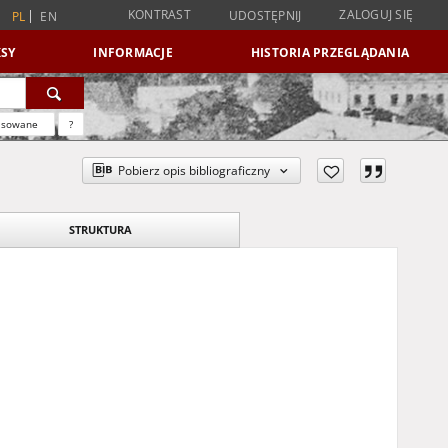
KONTRAST
ZALOGUJ SIĘ
UDOSTĘPNIJ
PL
EN
SY
INFORMACJE
HISTORIA PRZEGLĄDANIA
nsowane
?
Pobierz opis bibliograficzny
STRUKTURA