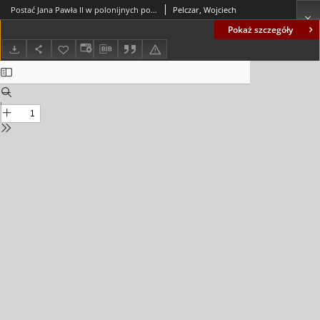
Postać Jana Pawła II w polonijnych podręcznikach do kształcenia literacko-kulturalnego
Pelczar, Wojciech
Pokaż szczegóły