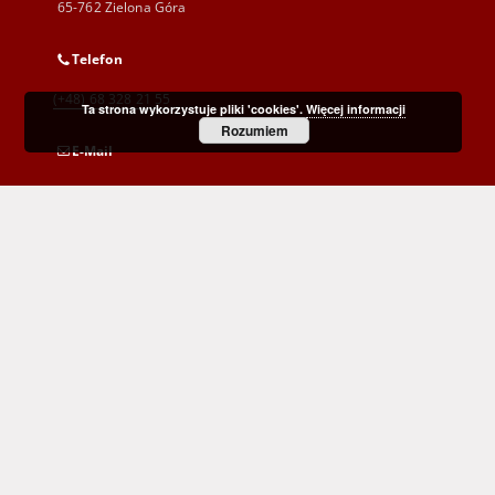
65-762 Zielona Góra
Telefon
(+48) 68 328 21 55
Ta strona wykorzystuje pliki 'cookies'.
Więcej informacji
Rozumiem
E-Mail
kontakt@zbc.uz.zgora.pl
Wojewódzka i Miejska Biblioteka Publiczna
im. C. Norwida w Zielonej Górze
al. Wojska Polskiego 9
65-077 Zielona Góra
(+48) 68 453 26 06
p.karp@biblioteka.zgora.pl