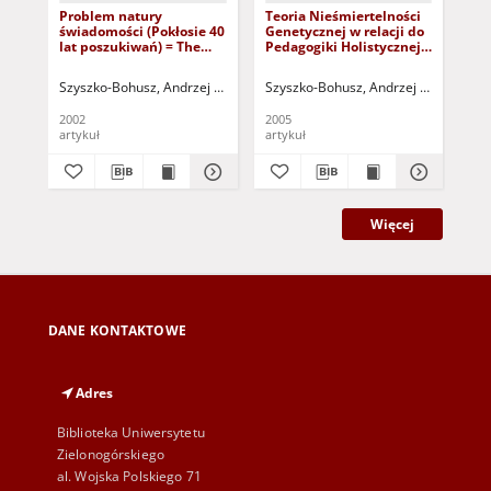
Problem natury
Teoria Nieśmiertelności
No
świadomości (Pokłosie 40
Genetycznej w relacji do
trz
lat poszukiwań) = The
Pedagogiki Holistycznej.
Ni
nature of consciousness
Owoc całożyciowej
gen
(40. years essence of the
medytacji = Theory of
mo
Szyszko-Bohusz, Andrzej (1934- )
Szyszko-Bohusz, Andrzej (1934- )
Pasterniak, Wojciech (1935-2018 ) - 
Szy
Pa
scientific investigations)
genetic immortality
ek
relatef to holistic
psy
2002
2005
200
pedagogy
pe
artykuł
artykuł
art
me
= G
and
ec
psy
pe
Więcej
co
DANE KONTAKTOWE
Adres
Biblioteka Uniwersytetu
Zielonogórskiego
al. Wojska Polskiego 71