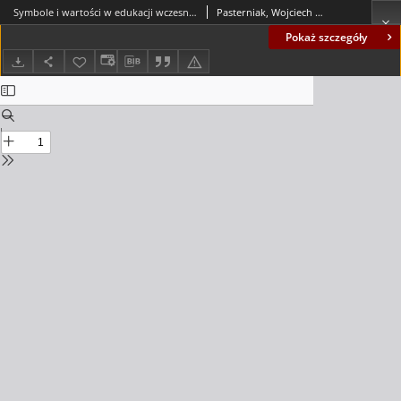
Symbole i wartości w edukacji wczesnoszkolnej
Pasterniak, Wojciech (1935-2018); Mróz, Tadeusz
Pokaż szczegóły