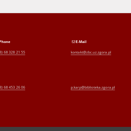
Phone
E-Mail
8) 68 328 21 55
kontakt@zbc.uz.zgora.pl
8) 68 453 26 06
p.karp@biblioteka.zgora.pl