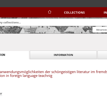
COLLECTIONS
I
Advanced
INFORMATION
ION
anwendungsmöglichkeiten der schöngeistigen literatur im fremdsp
tion in foreign language teachnig
er