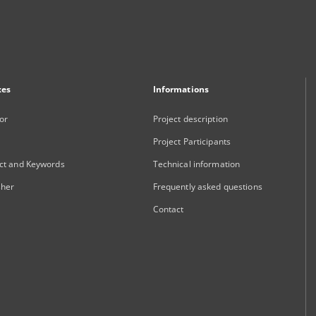
xes
Informations
or
Project description
Project Participants
ct and Keywords
Technical information
sher
Frequently asked questions
Contact