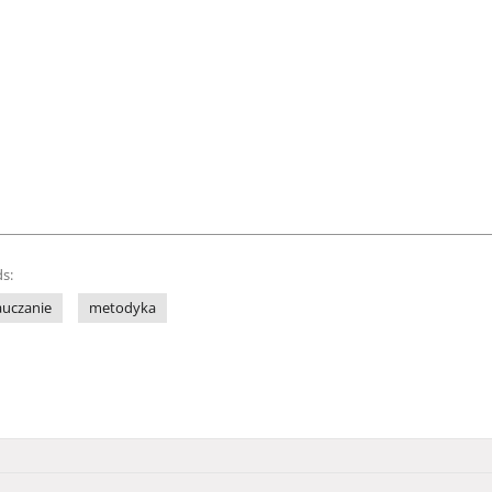
s:
auczanie
metodyka