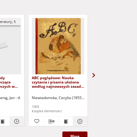
eratury, 5
ody
ABC poglądowe: Nauka
Zarys dziejów nauki cz
yczące
czytania i pisania ułożona
w celu zawiązania dyd
czych w
według najnowszych zasad
narodowej i reformy
ury =
wychowawczych z 345
elementarza
c methods
rysunkami J. Holewińskiego:
enig, Jan - tł.
Niewiadomska, Cecylia (1855-1925)
Holewiński, Józef - il.
Zarański, Stanisław (18
ognitive
Z dodaniem powiastek i
ching
wierszyków najcenniejszych
1905
1868
autorów
książka elementarz
książka
More