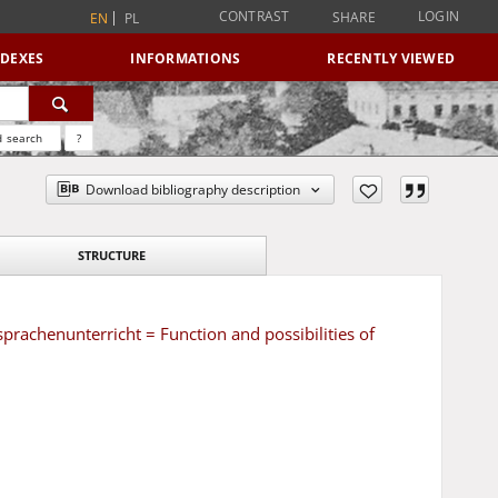
CONTRAST
LOGIN
SHARE
EN
PL
NDEXES
INFORMATIONS
RECENTLY VIEWED
 search
?
Download bibliography description
STRUCTURE
rachenunterricht = Function and possibilities of