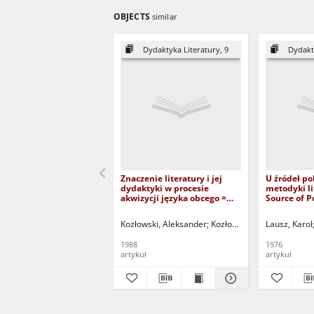
OBJECTS
similar
Dydaktyka Literatury, 9
Dydakty
Znaczenie literatury i jej
U źródeł po
dydaktyki w procesie
metodyki li
akwizycji języka obcego =
Source of Po
Importance of literature and
Didactics o
its didactics in the process
Kozłowski, Aleksander
Kozłowska, Iwona - tł.
Lausz, Karol
of foreign language
acquisition
1988
1976
artykuł
artykuł