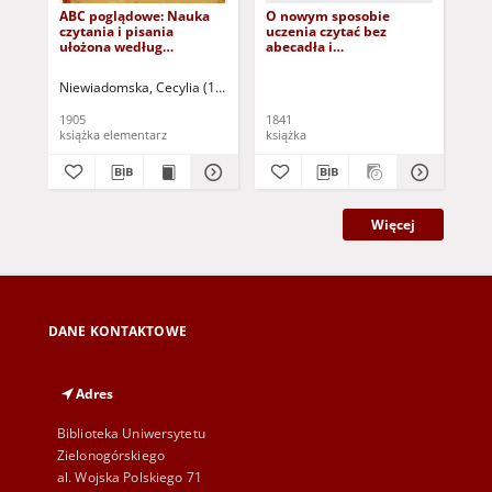
ABC poglądowe: Nauka
O nowym sposobie
Na
czytania i pisania
uczenia czytać bez
ułożona według
abecadła i
najnowszych zasad
syllabizowania
wychowawczych z 345
Niewiadomska, Cecylia (1855-1925)
Holewiński, Józef - il.
Kam
rysunkami J.
Holewińskiego: Z
1905
1841
187
dodaniem powiastek i
książka elementarz
książka
ksi
wierszyków
najcenniejszych autorów
Więcej
DANE KONTAKTOWE
Adres
Biblioteka Uniwersytetu
Zielonogórskiego
al. Wojska Polskiego 71