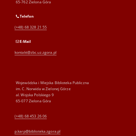
65-762 Zielona Góra
Telefon
(+48) 68 328 21 55
E-Mail
kontakt@zbc.uz.zgora.pl
Wojewódzka i Miejska Biblioteka Publiczna
im. C. Norwida w Zielonej Górze
al. Wojska Polskiego 9
65-077 Zielona Góra
(+48) 68 453 26 06
p.karp@biblioteka.zgora.pl