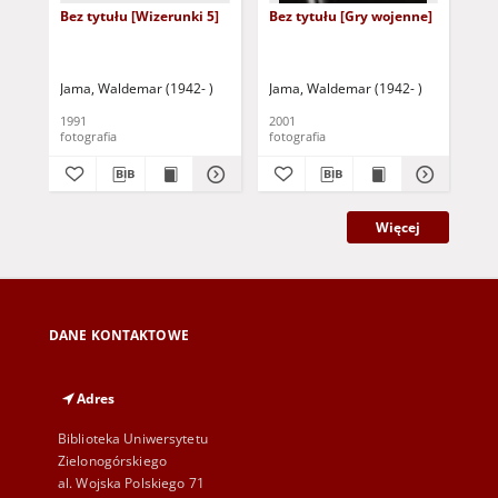
Bez tytułu [Wizerunki 5]
Bez tytułu [Gry wojenne]
Fir
Jama, Waldemar (1942- )
Jama, Waldemar (1942- )
Jam
1991
2001
[b.r
fotografia
fotografia
fot
Więcej
DANE KONTAKTOWE
Adres
Biblioteka Uniwersytetu
Zielonogórskiego
al. Wojska Polskiego 71