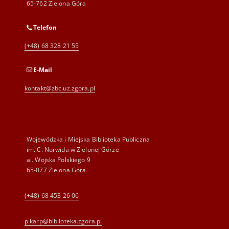
65-762 Zielona Góra
Telefon
(+48) 68 328 21 55
E-Mail
kontakt@zbc.uz.zgora.pl
Wojewódzka i Miejska Biblioteka Publiczna
im. C. Norwida w Zielonej Górze
al. Wojska Polskiego 9
65-077 Zielona Góra
(+48) 68 453 26 06
p.karp@biblioteka.zgora.pl