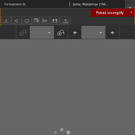
Firmament III
Jama, Waldemar (1942- )
Pokaż szczegóły