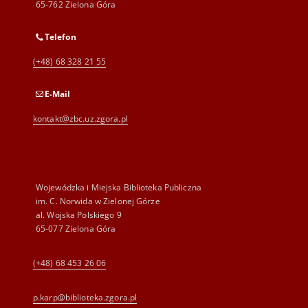
65-762 Zielona Góra
Telefon
(+48) 68 328 21 55
E-Mail
kontakt@zbc.uz.zgora.pl
Wojewódzka i Miejska Biblioteka Publiczna
im. C. Norwida w Zielonej Górze
al. Wojska Polskiego 9
65-077 Zielona Góra
(+48) 68 453 26 06
p.karp@biblioteka.zgora.pl