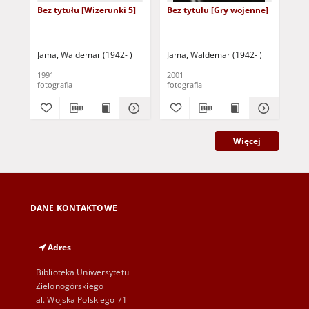
Bez tytułu [Wizerunki 5]
Bez tytułu [Gry wojenne]
Fir
Jama, Waldemar (1942- )
Jama, Waldemar (1942- )
Jam
1991
2001
[b.r
fotografia
fotografia
fot
Więcej
DANE KONTAKTOWE
Adres
Biblioteka Uniwersytetu
Zielonogórskiego
al. Wojska Polskiego 71