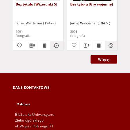
Bez tytułu [Wizerunki 5]
Bez tytułu [Gry wojenne]
Cz
Ap
Jama, Waldemar (1942- )
Jama, Waldemar (1942- )
Jam
1991
2001
200
fotografia
fotografia
fot
Więcej
DANE KONTAKTOWE
Adres
Biblioteka Uniwersytetu
Zielonogórskiego
al. Wojska Polskiego 71