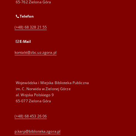
65-762 Zielona Góra
Telefon
(+48) 68 328 21 55
E-Mail
kontakt@zbc.uz.zgora.pl
Wojewódzka i Miejska Biblioteka Publiczna
im. C. Norwida w Zielonej Górze
al. Wojska Polskiego 9
65-077 Zielona Góra
(+48) 68 453 26 06
p.karp@biblioteka.zgora.pl