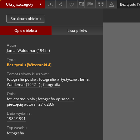
Ukryj szczegóły
Bez tytułu [
Struktura obiektu
Opis obiektu
Lista plików
Autor:
Jama, Waldemar (1942- )
Tytuł:
Bez tytułu [Wizerunki 4]
Temat i słowa kluczowe:
fotografia polska
;
fotografia artystyczna
;
Jama,
Waldemar (1942 - )
;
fotografia
Opis:
fot. czarno-biała
;
fotografia opisana i z
pieczęcią autora
;
27 x 28,6
Data wydania:
1984/1991
Typ zasobu:
fotografia