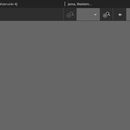
Wizerunki 4]
Jama, Waldemar (1942- )