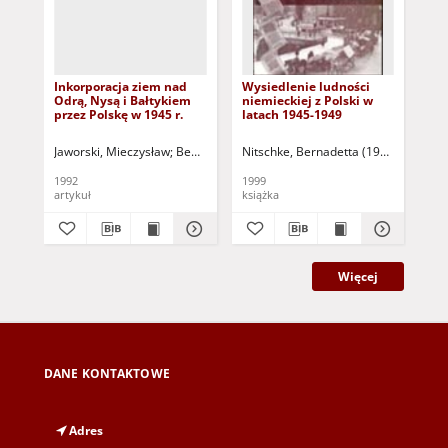
Inkorporacja ziem nad
Wysiedlenie ludności
Na
Odrą, Nysą i Bałtykiem
niemieckiej z Polski w
przez Polskę w 1945 r.
latach 1945-1949
Jaworski, Mieczysław
Benyskiewicz, Joachim (1936-2011) - red.
Nitschke, Bernadetta (1964- )
Gra
1992
1999
201
artykuł
książka
art
Więcej
DANE KONTAKTOWE
Adres