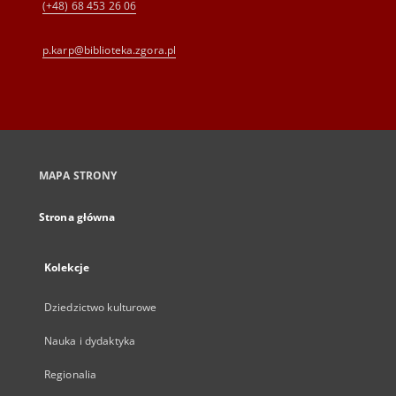
(+48) 68 453 26 06
p.karp@biblioteka.zgora.pl
MAPA STRONY
Strona główna
Kolekcje
Dziedzictwo kulturowe
Nauka i dydaktyka
Regionalia