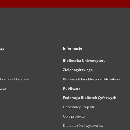
ksy
Informacje
Biblioteka Uniwersytetu
Zielonogórskiego
 i słowa kluczowe
Wojewódzka i Miejska Biblioteka
wca
Publiczna
Federacja Bibliotek Cyfrowych
Uczestnicy Projektu
Opis projektu
Dla autorów i wydawców