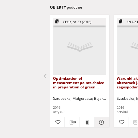
OBIEKTY
podobne
CEER, nr 23 (2016)
ZN UZ I
Optimization of
Warunki ak
measurement points choice
obszarach j
in preparation of green
zagospodar
areas acoustic map =
zdrojowego
Optymalizacja wyboru
= Acoustic 
Sztubecka, Małgorzata
Bujarkiewicz, Adam
Sztubecka, 
Sztub
punktów pomiarowych w
determined
opracowaniu map
homogenou
2016
2016
akustycznych terenów
of the spa 
artykuł
artykuł
zielonych
Inowrocław