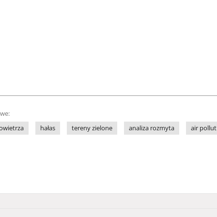
owe:
owietrza
hałas
tereny zielone
analiza rozmyta
air pollu