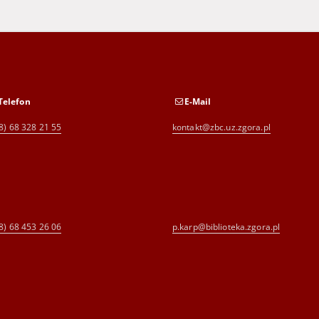
Telefon
E-Mail
8) 68 328 21 55
kontakt@zbc.uz.zgora.pl
8) 68 453 26 06
p.karp@biblioteka.zgora.pl