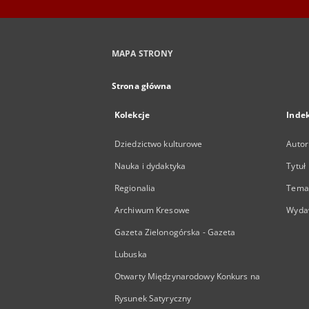
MAPA STRONY
Strona główna
Kolekcje
Inde
Dziedzictwo kulturowe
Autor
Nauka i dydaktyka
Tytuł
Regionalia
Temat
Archiwum Kresowe
Wyda
Gazeta Zielonogórska - Gazeta
Lubuska
Otwarty Międzynarodowy Konkurs na
Rysunek Satyryczny