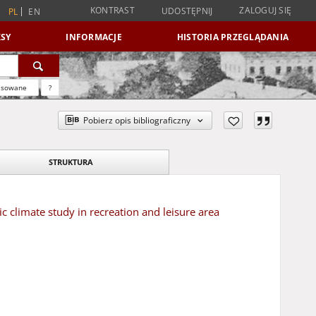
KONTRAST
ZALOGUJ SIĘ
UDOSTĘPNIJ
PL
EN
SY
INFORMACJE
HISTORIA PRZEGLĄDANIA
nsowane
?
Pobierz opis bibliograficzny
STRUKTURA
climate study in recreation and leisure area