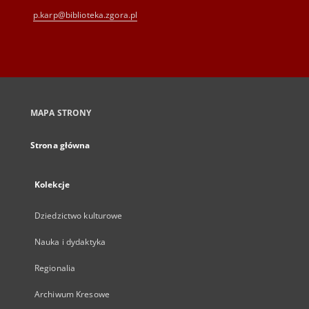
p.karp@biblioteka.zgora.pl
MAPA STRONY
Strona główna
Kolekcje
Dziedzictwo kulturowe
Nauka i dydaktyka
Regionalia
Archiwum Kresowe