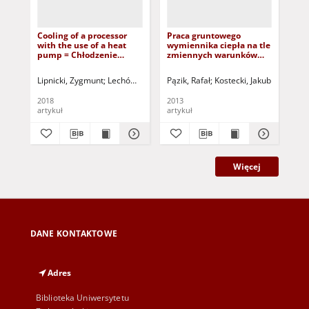
Cooling of a processor
Praca gruntowego
Te
with the use of a heat
wymiennika ciepła na tle
Ana
pump = Chłodzenie
zmiennych warunków
Hea
procesora za pomocą
atmosferycznych = The
Fac
pompy ciepła
efficiency of the ground-
Lipnicki, Zygmunt
Lechów, Hanna
Pązik, Rafał
Pantoł, Katarzyna
Kostecki, Jakub
Kuczyński, Tadeus
Greinert,
Wie
coupled heat exchanger
under varying weather
2018
2013
202
conditions
artykuł
artykuł
art
Więcej
DANE KONTAKTOWE
Adres
Biblioteka Uniwersytetu