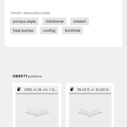
Temat i słowa kluczowe:
pompa ciepła
chłodzenie
odwiert
heat pumps
cooling
borehole
OBIEKTY
podobne
CEER, nr 28, vol. 1 (2018)
ZN UZ IŚ, nr 32 (2013)