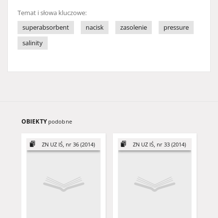
Temat i słowa kluczowe:
superabsorbent
nacisk
zasolenie
pressure
salinity
OBIEKTY
podobne
ZN UZ IŚ, nr 36 (2014)
ZN UZ IŚ, nr 33 (2014)