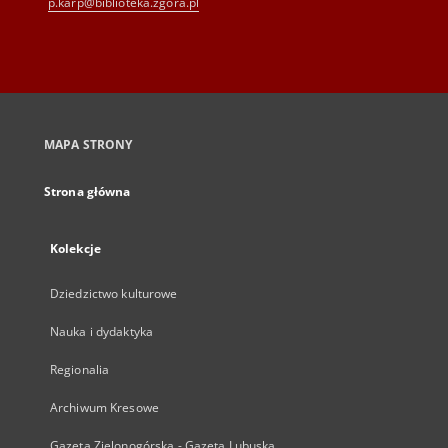
p.karp@biblioteka.zgora.pl
MAPA STRONY
Strona główna
Kolekcje
Dziedzictwo kulturowe
Nauka i dydaktyka
Regionalia
Archiwum Kresowe
Gazeta Zielonogórska - Gazeta Lubuska