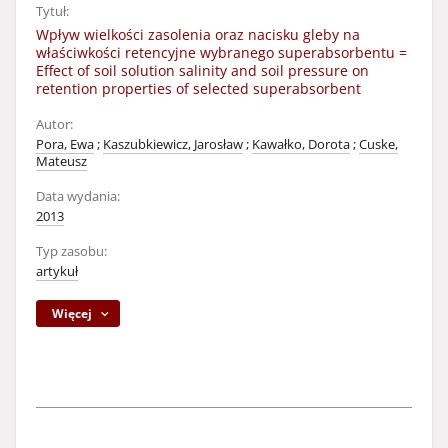
Tytuł:
Wpływ wielkości zasolenia oraz nacisku gleby na
właściwkości retencyjne wybranego superabsorbentu =
Effect of soil solution salinity and soil pressure on
retention properties of selected superabsorbent
Autor:
Pora, Ewa
;
Kaszubkiewicz, Jarosław
;
Kawałko, Dorota
;
Cuske,
Mateusz
Data wydania:
2013
Typ zasobu:
artykuł
Więcej