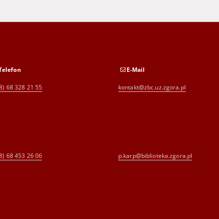
Telefon
E-Mail
8) 68 328 21 55
kontakt@zbc.uz.zgora.pl
8) 68 453 26 06
p.karp@biblioteka.zgora.pl