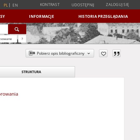
KONTRAST
ZALOGUJ SIĘ
UDOSTĘPNIJ
PL
EN
SY
INFORMACJE
HISTORIA PRZEGLĄDANIA
nsowane
?
Pobierz opis bibliograficzny
STRUKTURA
órowania