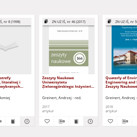
Ś, nr 8 (1998)
ZN UZ IŚ, nr 46 (2017)
ZN UZ IŚ, nr 5
strefy
Zeszyty Naukowe
Quaterly of Envi
 litoralnej i
Uniwersytetu
Engineering and 
 wybranych
Zielonogórskiego: Inżynieria
Zeszyty Naukow
Środowiska, Tom 46 - spis
Uniwersytetu
kowych w Łuku
treści
Zielonogórskiego:
łomiej
Greinert, Andrzej - red.
Greinert, Andrzej -
kim
Środowiska, Tom 5
treści
2017
2018
artykuł
artykuł