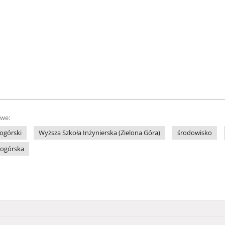
owe:
ogórski
Wyższa Szkoła Inżynierska (Zielona Góra)
środowisko
nogórska