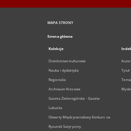
MAPA STRONY
Strona główna
Kolekcje
Inde
Dziedzictwo kulturowe
Autor
Nauka i dydaktyka
Tytuł
Regionalia
Temat
Archiwum Kresowe
Wyda
Gazeta Zielonogórska - Gazeta
Lubuska
Otwarty Międzynarodowy Konkurs na
Rysunek Satyryczny