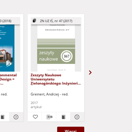
0 (2018)
ZN UZ IŚ, nr 47 (2017)
ZN UZ IŚ, nr 48 (2017
ronmental
Zeszyty Naukowe
Zeszyty Naukowe
Design =
Uniwersytetu
Uniwersytetu
e
Zielonogórskiego: Inżynieria
Zielonogórskiego: Inży
Środowiska, Tom 47 - spis
Środowiska, Tom 48 - s
 Inżynieria
treści
treści
 red.
Greinert, Andrzej - red.
Greinert, Andrzej - red.
0 - spis
2017
2017
artykuł
artykuł
Więcej