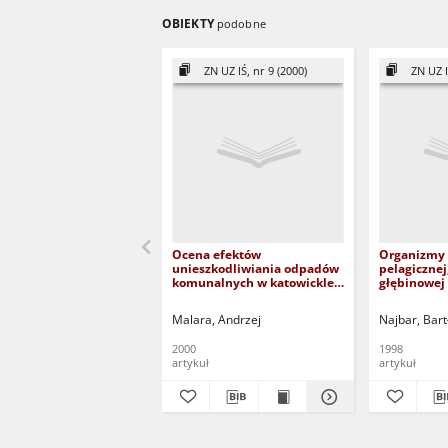
OBIEKTY
podobne
ZN UZ IŚ, nr 9 (2000)
ZN UZ I
Ocena efektów
Organizmy 
unieszkodliwiania odpadów
pelagicznej,
komunalnych w katowicklej
głębinowej
kompostowni
zbiorników
powyrobis
Malara, Andrzej
Najbar, Bart
Mużakows
2000
1998
artykuł
artykuł