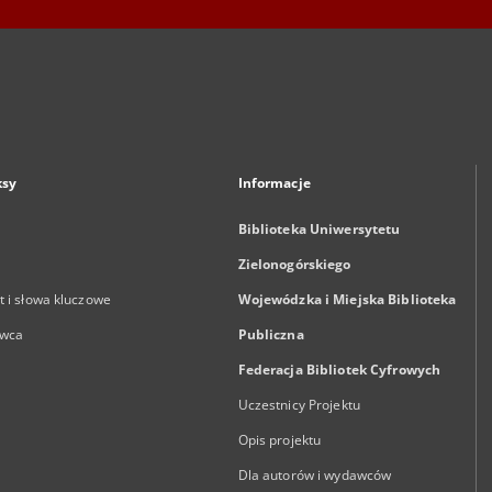
ksy
Informacje
Biblioteka Uniwersytetu
Zielonogórskiego
 i słowa kluczowe
Wojewódzka i Miejska Biblioteka
wca
Publiczna
Federacja Bibliotek Cyfrowych
Uczestnicy Projektu
Opis projektu
Dla autorów i wydawców