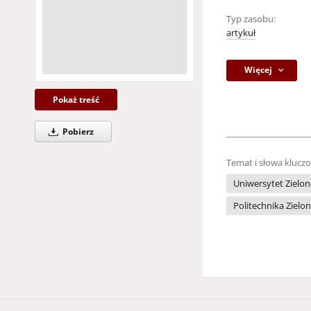
Typ zasobu:
artykuł
Więcej
Pokaż treść
Pobierz
Temat i słowa klucz
Uniwersytet Zielon
Politechnika Zielo