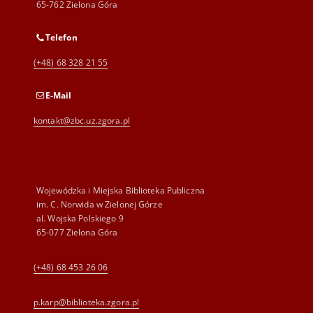
65-762 Zielona Góra
Telefon
(+48) 68 328 21 55
E-Mail
kontakt@zbc.uz.zgora.pl
Wojewódzka i Miejska Biblioteka Publiczna
im. C. Norwida w Zielonej Górze
al. Wojska Polskiego 9
65-077 Zielona Góra
(+48) 68 453 26 06
p.karp@biblioteka.zgora.pl