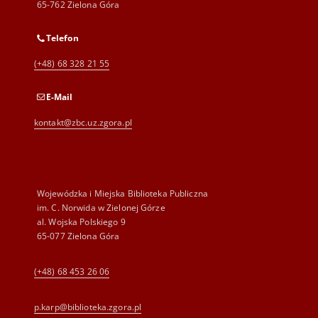
65-762 Zielona Góra
Telefon
(+48) 68 328 21 55
E-Mail
kontakt@zbc.uz.zgora.pl
Wojewódzka i Miejska Biblioteka Publiczna
im. C. Norwida w Zielonej Górze
al. Wojska Polskiego 9
65-077 Zielona Góra
(+48) 68 453 26 06
p.karp@biblioteka.zgora.pl