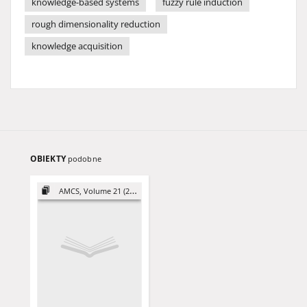
knowledge-based systems
fuzzy rule induction
rough dimensionality reduction
knowledge acquisition
OBIEKTY
podobne
AMCS, Volume 21 (2011)