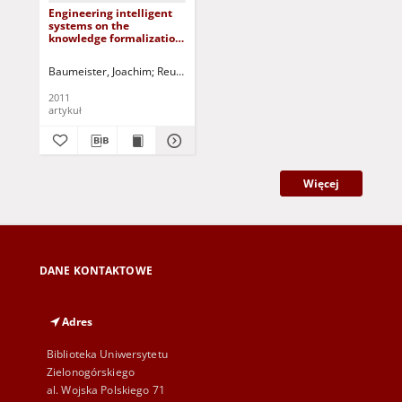
Engineering intelligent
systems on the
knowledge formalization
continuum
Baumeister, Joachim
Reutelshoefer, Jochen
Puppe, Frank
Korbicz, Józe
2011
artykuł
Więcej
DANE KONTAKTOWE
Adres
Biblioteka Uniwersytetu
Zielonogórskiego
al. Wojska Polskiego 71