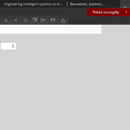
Engineering intelligent systems on the knowledge formalization continuum
Baumeister, Joachim; Reutelshoefer, Jochen; Puppe, Frank
Pokaż szczegóły