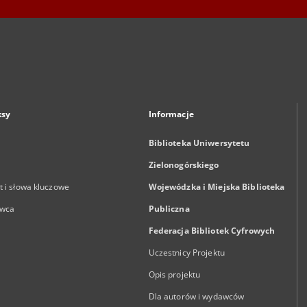
ksy
Informacje
Biblioteka Uniwersytetu
Zielonogórskiego
 i słowa kluczowe
Wojewódzka i Miejska Biblioteka
wca
Publiczna
Federacja Bibliotek Cyfrowych
Uczestnicy Projektu
Opis projektu
Dla autorów i wydawców