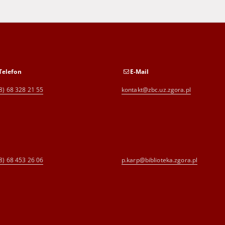
Telefon
E-Mail
8) 68 328 21 55
kontakt@zbc.uz.zgora.pl
8) 68 453 26 06
p.karp@biblioteka.zgora.pl