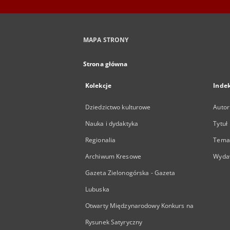
MAPA STRONY
Strona główna
Kolekcje
Inde
Dziedzictwo kulturowe
Autor
Nauka i dydaktyka
Tytuł
Regionalia
Temat
Archiwum Kresowe
Wyda
Gazeta Zielonogórska - Gazeta
Lubuska
Otwarty Międzynarodowy Konkurs na
Rysunek Satyryczny