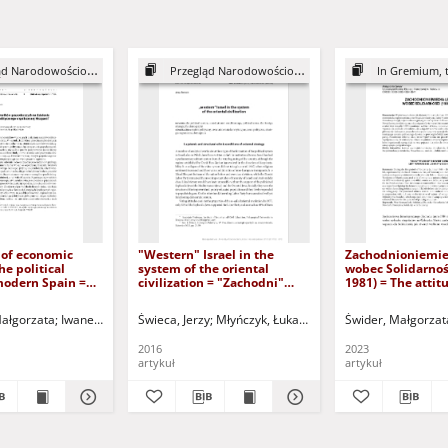
d Narodowościowy, 5
Przegląd Narodowościowy, 6
In Gremium, t
 of economic
"Western" Israel in the
Zachodnioniemie
he political
system of the oriental
wobec Solidarnoś
modern Spain =
civilization = "Zachodni"
1981) = The attit
nników
Izrael w systemie orientalnej
West German lef
ych na działanie
cywilizacji
Solidarity (1980-
Małgorzata
Iwanek, Jan - red.
Świeca, Jerzy
Tarnawski, Eduard - red.
Młyńczyk, Łukasz red.
Świder, Małgorzat
litycznego
j Hiszpanii
2016
2023
artykuł
artykuł