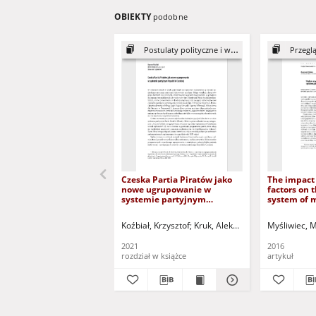
OBIEKTY
podobne
Postulaty polityczne i wyborcze...
Przeglą
Czeska Partia Piratów jako
The impact
nowe ugrupowanie w
factors on t
systemie partyjnym
system of 
Republiki Czeskiej = The
Wpływ czy
Czech Pirate Party as a new
gospodarcz
Koźbiał, Krzysztof
Kruk, Aleksandra (1980- ) - red.
Myśliwiec, 
political party in the party
systemu po
system of the Czech
współczesne
2021
2016
Republic
rozdział w książce
artykuł