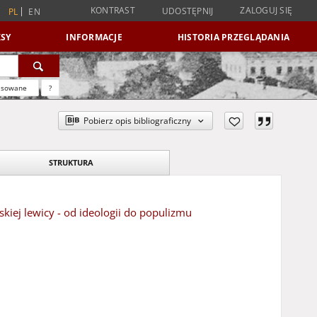
KONTRAST
ZALOGUJ SIĘ
UDOSTĘPNIJ
PL
EN
SY
INFORMACJE
HISTORIA PRZEGLĄDANIA
nsowane
?
Pobierz opis bibliograficzny
STRUKTURA
skiej lewicy - od ideologii do populizmu