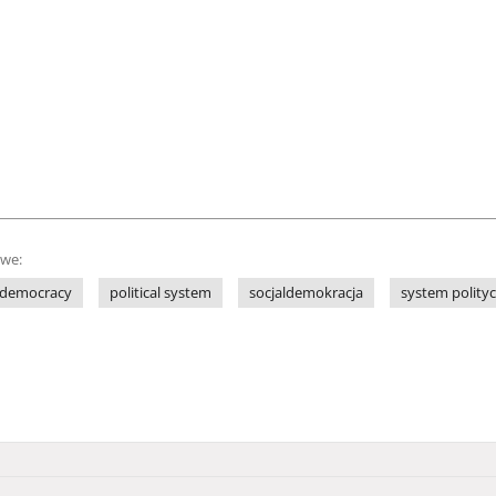
owe:
l democracy
political system
socjaldemokracja
system polity