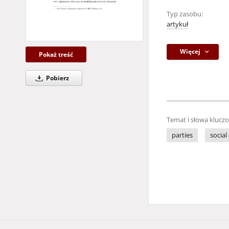
Typ zasobu:
artykuł
Więcej
Pokaż treść
Pobierz
Temat i słowa klucz
parties
socia