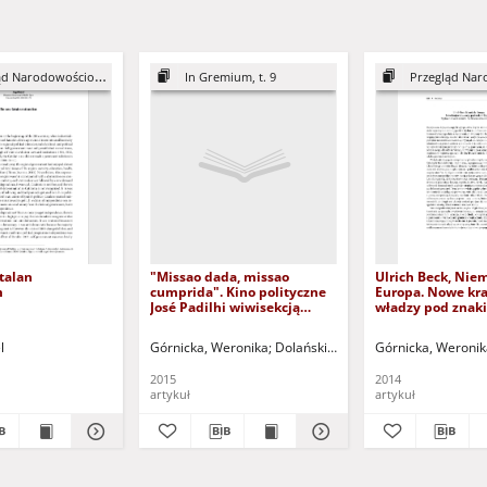
 Narodowościowy, 10
In Gremium, t. 9
Przegląd Narod
talan
"Missao dada, missao
Ulrich Beck, Nie
m
cumprida". Kino polityczne
Europa. Nowe kra
José Padilhi wiwisekcją
władzy pod znak
problemów współczesnej
- recenzja
Brazylii = "Missao dada,
l
Eduard - red.
Górnicka, Weronika
Dolański, Dariusz (1966 - ) - red.
Górnicka, Weronik
missao cumprida". The
political cinema of José
2015
2014
Padilhi as the analysis of the
artykuł
artykuł
modern Brazil problems