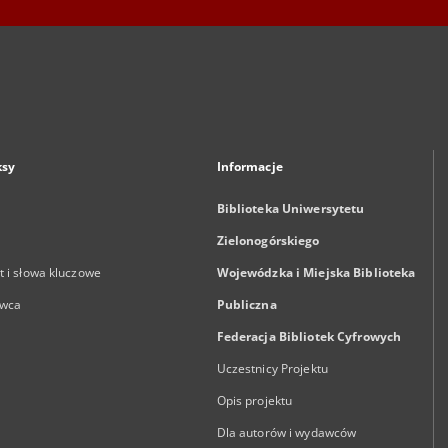
ksy
Informacje
Biblioteka Uniwersytetu
Zielonogórskiego
 i słowa kluczowe
Wojewódzka i Miejska Biblioteka
wca
Publiczna
Federacja Bibliotek Cyfrowych
Uczestnicy Projektu
Opis projektu
Dla autorów i wydawców