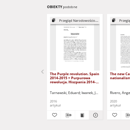
OBIEKTY
podobne
Przegląd Narodowościowy, 5
Przegląd
The Purple revolution. Spain
The new Ca
2014-2015 = Purpurowa
nationalis
rewolucja. Hiszpania 2014-
2015
Tarnawski, Eduard
Iwanek, Jan - red.
Rivero, Ánge
Tarnawski, 
2016
2020
artykuł
artykuł