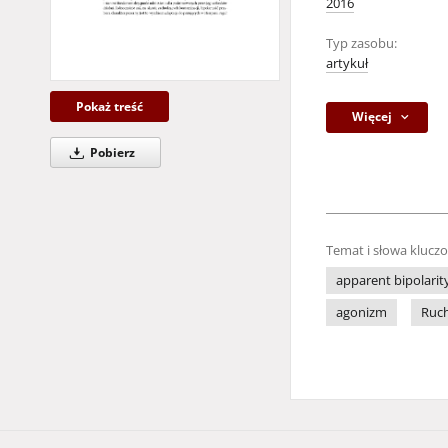
2016
Typ zasobu:
artykuł
Pokaż treść
Więcej
Pobierz
Temat i słowa klucz
apparent bipolarit
agonizm
Ruc