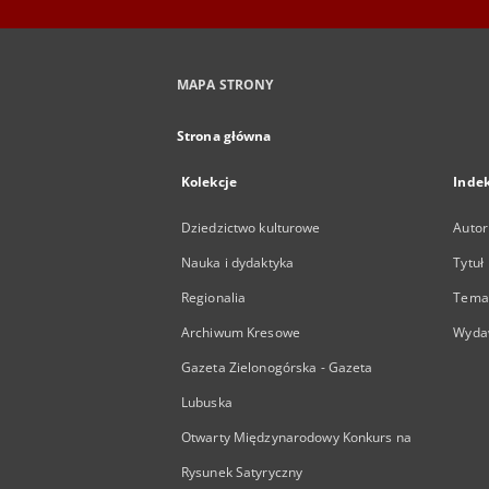
MAPA STRONY
Strona główna
Kolekcje
Inde
Dziedzictwo kulturowe
Autor
Nauka i dydaktyka
Tytuł
Regionalia
Temat
Archiwum Kresowe
Wyda
Gazeta Zielonogórska - Gazeta
Lubuska
Otwarty Międzynarodowy Konkurs na
Rysunek Satyryczny