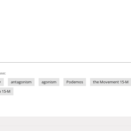
owe:
y
antagonism
agonism
Podemos
the Movement 15-M
h 15-M