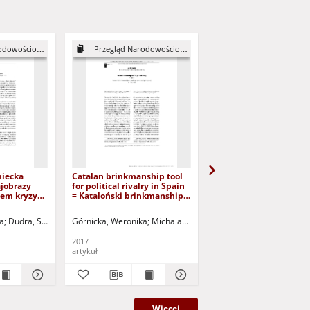
owościowy, 3
Przegląd Narodowościowy, 7
Przegląd Narodowościow
miecka
Catalan brinkmanship tool
Transposition of a nati
jobrazy
for political rivalry in Spain
sports event into a
iem kryzysu
= Kataloński brinkmanship
transnational one on t
narzędziem rywalizacji
example of the Spanish
politycznej w Hiszpanii
Clásico
a
Dudra, Stefan - red.
Górnicka, Weronika
Pochyły, Piotr - red.
Michalak, Ryszard - red.
Górnicka, Weronika
Pochyły, Piotr - r
2017
2019
artykuł
artykuł
Więcej