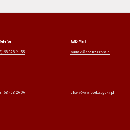
Telefon
E-Mail
8) 68 328 21 55
kontakt@zbc.uz.zgora.pl
8) 68 453 26 06
p.karp@biblioteka.zgora.pl