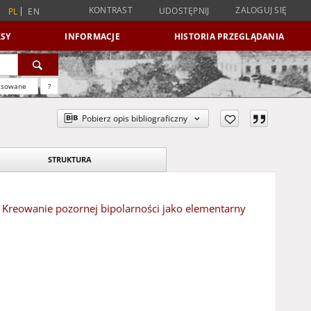
KONTRAST
ZALOGUJ SIĘ
UDOSTĘPNIJ
PL
EN
SY
INFORMACJE
HISTORIA PRZEGLĄDANIA
nsowane
?
Pobierz opis bibliograficzny
STRUKTURA
= Kreowanie pozornej bipolarności jako elementarny