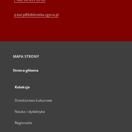
p.karp@biblioteka.zgora.pl
MAPA STRONY
Strona główna
Kolekcje
Dziedzictwo kulturowe
Nauka i dydaktyka
Regionalia