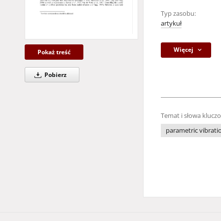
Typ zasobu:
artykuł
Więcej
Pokaż treść
Pobierz
Temat i słowa klucz
parametric vibrati