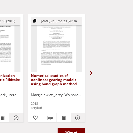
 18 (2013)
IJAME, volume 23 (2018)
AMCS, volume 28 (2
onization
Numerical studies of
Synchronization of an
tic Rikitake
nonlinear gearing models
uncertain Duffing oscil
using bond graph method
with higher order chao
systems
mad
z, Józef (1951- ) - red.
Jurczak, Paweł - red.
Margielewicz, Jerzy
Uciński, Dariusz - red.
Wojnarowski, Józef
Kabziński, Jacek
Zawiślak, Stanisław
Korbicz,
J
2018
2018
artykuł
artykuł
Więcej