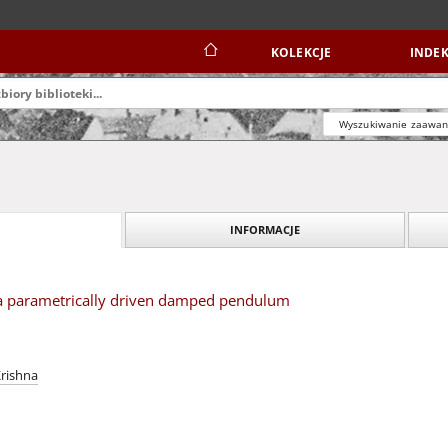
KOLEKCJE
INDEK
Wyszukiwanie zaawa
INFORMACJE
a parametrically driven damped pendulum
rishna