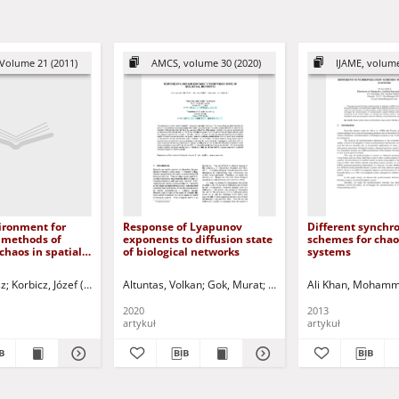
Volume 21 (2011)
AMCS, volume 30 (2020)
IJAME, volume
ironment for
Response of Lyapunov
Different synchr
 methods of
exponents to diffusion state
schemes for chao
chaos in spatially
of biological networks
systems
d systems
sz
i, Dariusz - red.
Korbicz, Józef (1951- ) - red.
Altuntas, Volkan
Uciński, Dariusz - red.
Gok, Murat
Kocal, Osman Hilmi
Ali Khan, Moham
Korbic
2020
2013
artykuł
artykuł