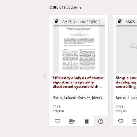
OBIEKTY
podobne
AMCS, Volume 24 (2014)
AMCS, 
Efficiency analysis of control
Simple env
algorithms in spatially
developing
distributed systems with
controlling 
chaotic behavior
distribute
Korus, Łukasz
Korbicz, Józef (1951- ) - red.
Korus, Łuka
Ucińsk
2014
2011
artykuł
artykuł