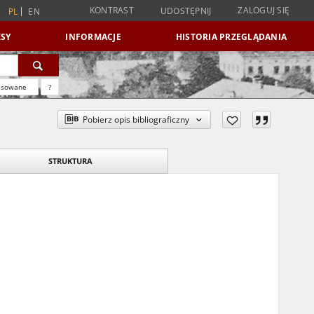
KONTRAST
ZALOGUJ SIĘ
UDOSTĘPNIJ
PL
EN
SY
INFORMACJE
HISTORIA PRZEGLĄDANIA
nsowane
?
Pobierz opis bibliograficzny
STRUKTURA