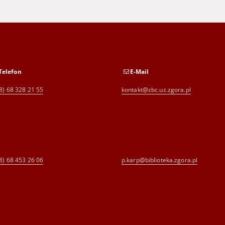
Telefon
E-Mail
8) 68 328 21 55
kontakt@zbc.uz.zgora.pl
8) 68 453 26 06
p.karp@biblioteka.zgora.pl