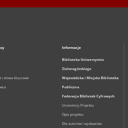
ksy
Informacje
Biblioteka Uniwersytetu
Zielonogórskiego
 i słowa kluczowe
Wojewódzka i Miejska Biblioteka
wca
Publiczna
Federacja Bibliotek Cyfrowych
Uczestnicy Projektu
Opis projektu
Dla autorów i wydawców