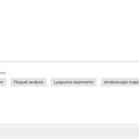
owe:
on
Floquet analysis
Lyapunov exponents
stroboscopic maps