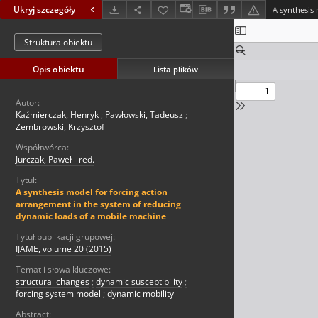
Ukryj szczegóły
Struktura obiektu
Opis obiektu
Lista plików
Autor:
Kaźmierczak, Henryk
;
Pawłowski, Tadeusz
;
Zembrowski, Krzysztof
Współtwórca:
Jurczak, Paweł - red.
Tytuł:
A synthesis model for forcing action
arrangement in the system of reducing
dynamic loads of a mobile machine
Tytuł publikacji grupowej:
IJAME, volume 20 (2015)
Temat i słowa kluczowe:
structural changes
;
dynamic susceptibility
;
forcing system model
;
dynamic mobility
Abstract: