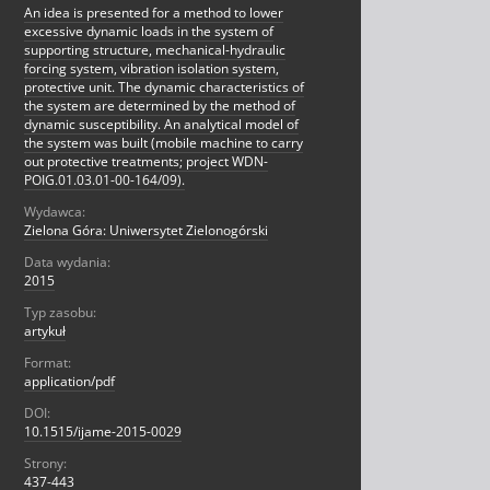
An idea is presented for a method to lower
excessive dynamic loads in the system of
supporting structure, mechanical-hydraulic
forcing system, vibration isolation system,
protective unit. The dynamic characteristics of
the system are determined by the method of
dynamic susceptibility. An analytical model of
the system was built (mobile machine to carry
out protective treatments; project WDN-
POIG.01.03.01-00-164/09).
Wydawca:
Zielona Góra: Uniwersytet Zielonogórski
Data wydania:
2015
Typ zasobu:
artykuł
Format:
application/pdf
DOI:
10.1515/ijame-2015-0029
Strony:
437-443