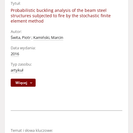
Tytuł:
Probabilistic buckling analysis of the beam steel
structures subjected to fire by the stochastic finite
element method
Autor:
Świta, Piotr
;
Kamiński, Marcin
Data wydania:
2016
Typ zasobu:
artykuł
Więcej
Temat i słowa kluczowe: