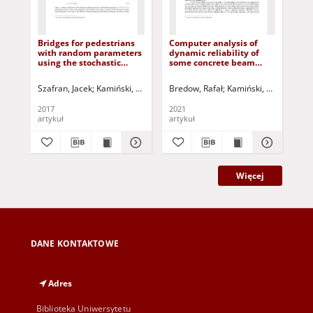
Bridges for pedestrians
Computer analysis of
The
with random parameters
dynamic reliability of
sto
using the stochastic
some concrete beam
met
finite elements analysis
structure exhibiting
sta
random damping
ske
Szafran, Jacek
Kamiński, Marcin
Jurczak, Paweł - red.
Bredow, Rafał
Kamiński, Marcin
Jurc
Kam
2017
2021
201
artykuł
artykuł
art
Więcej
DANE KONTAKTOWE
Adres
Biblioteka Uniwersytetu