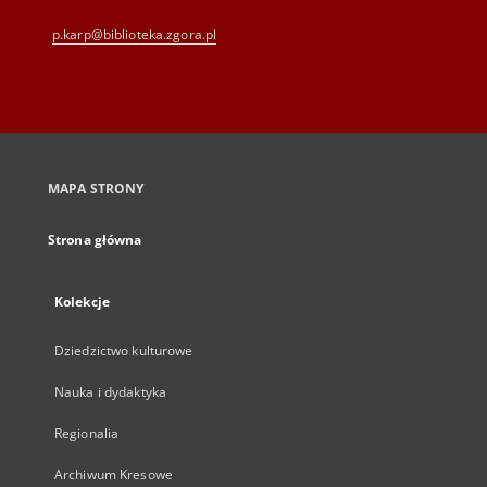
p.karp@biblioteka.zgora.pl
MAPA STRONY
Strona główna
Kolekcje
Dziedzictwo kulturowe
Nauka i dydaktyka
Regionalia
Archiwum Kresowe