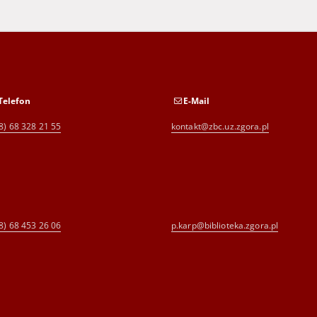
Telefon
E-Mail
8) 68 328 21 55
kontakt@zbc.uz.zgora.pl
8) 68 453 26 06
p.karp@biblioteka.zgora.pl