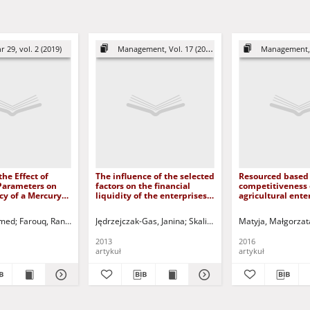
r 29, vol. 2 (2019)
Management, Vol. 17 (2013)
Management, Vo
the Effect of
The influence of the selected
Resourced based 
Parameters on
factors on the financial
competitiveness 
ncy of a Mercury
liquidity of the enterprises
agricultural ente
it From Natural
quoted on the NewConnect
Zasobowe czynni
market = Wpływ wybranych
konkurencyjnośc
hmed
Sámel, Peter
Farouq, Rania
Kizek, Ján
Farag, Hassan A.
Súth, Róbert
Jędrzejczak-Gas, Janina
Nagy, Karol
Salem, Mostapha
Skalik, Jan - red.
Kuczyński, Tadeusz - red.
Kuczyński, Tadeusz - red
Matyja, Małgorzat
Moczulska, Mar
czynników na płynność
przedsiębiorstw 
finansową przedsiębiorstw
2013
2016
notowanych na rynku
artykuł
artykuł
NewConnect