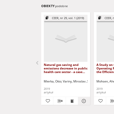
OBIEKTY
podobne
CEER, nr 29, vol. 1 (2019)
CEER, n
Natural gas saving and
A Study on 
emissions decrease in public
Operating 
health care sector - a case
the Efficie
study = Ograniczenie
Removal Un
zużycia gazu ziemnego i
Gas
Mierka, Otto
Variny, Miroslav
Skalíková, Ingrida
Mohsen, A
redukcja emisji w sektorze
zdrowia publicznego ?
2019
2019
studium przypadku
artykuł
artykuł