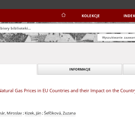
KOLEKCJE
INDEK
Wyszukiwanie zaawa
INFORMACJE
Natural Gas Prices in EU Countries and their Impact on the Coun
ár, Miroslav
;
Kizek, Ján
;
Šefčiková, Zuzana