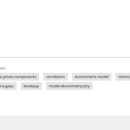
owe:
as prices components
correlation
econometric model
Harmon
ena gazu
korelacja
model ekonometryczny