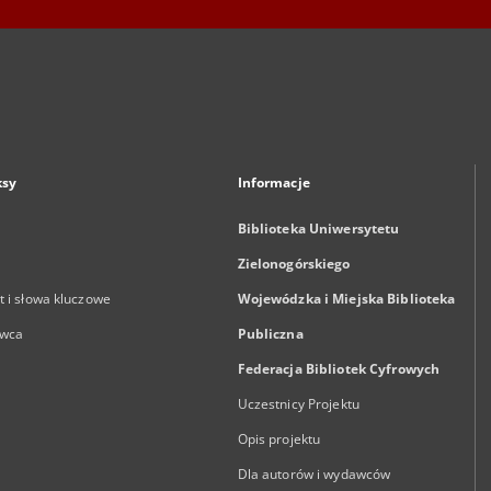
ksy
Informacje
Biblioteka Uniwersytetu
Zielonogórskiego
 i słowa kluczowe
Wojewódzka i Miejska Biblioteka
wca
Publiczna
Federacja Bibliotek Cyfrowych
Uczestnicy Projektu
Opis projektu
Dla autorów i wydawców