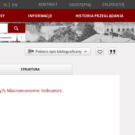
KONTRAST
ZALOGUJ SIĘ
UDOSTĘPNIJ
PL
EN
SY
INFORMACJE
HISTORIA PRZEGLĄDANIA
nsowane
?
Pobierz opis bibliograficzny
STRUKTURA
try?s Macroeconomic Indicators