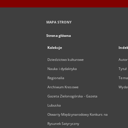
MAPA STRONY
Strona główna
Kolekcje
Inde
Dziedzictwo kulturowe
Autor
Nauka i dydaktyka
Tytuł
Regionalia
Temat
Archiwum Kresowe
Wyda
Gazeta Zielonogórska - Gazeta
Lubuska
Otwarty Międzynarodowy Konkurs na
Rysunek Satyryczny