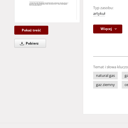
Typ zasobu:
artykuł
Więcej
Pokaż treść
Pobierz
Temat i słowa klucz
natural gas
g
gaz ziemny
c