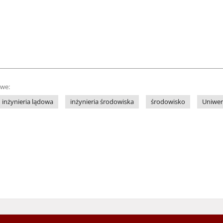
owe:
inżynieria lądowa
inżynieria środowiska
środowisko
Uniwer