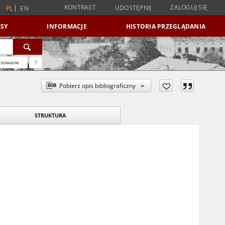
KONTRAST
ZALOGUJ SIĘ
UDOSTĘPNIJ
PL
EN
SY
INFORMACJE
HISTORIA PRZEGLĄDANIA
nsowane
?
Pobierz opis bibliograficzny
STRUKTURA