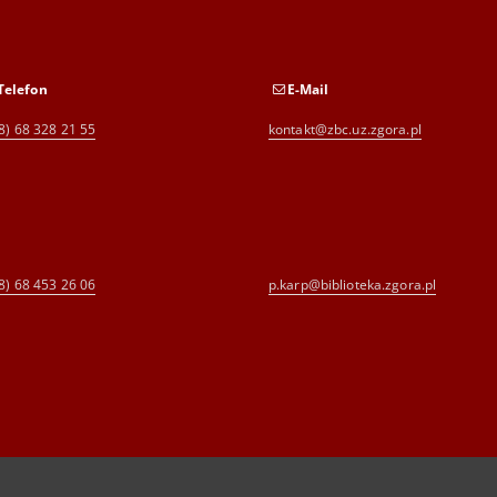
Telefon
E-Mail
8) 68 328 21 55
kontakt@zbc.uz.zgora.pl
8) 68 453 26 06
p.karp@biblioteka.zgora.pl