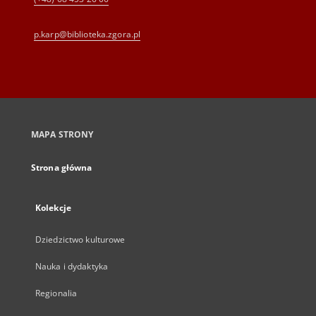
p.karp@biblioteka.zgora.pl
MAPA STRONY
Strona główna
Kolekcje
Dziedzictwo kulturowe
Nauka i dydaktyka
Regionalia