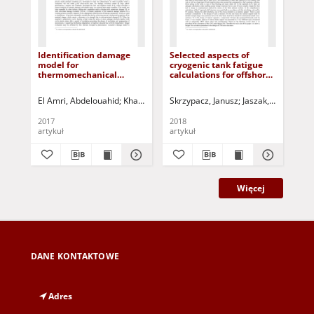
Identification damage
Selected aspects of
Nu
model for
cryogenic tank fatigue
the
thermomechanical
calculations for offshore
Tim
degradation of ductile
application
wit
heterogeneous materials
El Amri, Abdelouahid
Khamlichi, Abdellatif
Skrzypacz, Janusz
El Yakhloufi, Mounir Haddo
Jaszak, Przemysła
Den
2017
2018
202
artykuł
artykuł
art
Więcej
DANE KONTAKTOWE
Adres