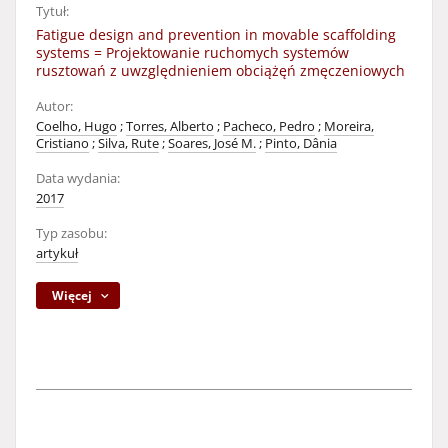
Tytuł:
Fatigue design and prevention in movable scaffolding
systems = Projektowanie ruchomych systemów
rusztowań z uwzględnieniem obciążęń zmęczeniowych
Autor:
Coelho, Hugo
;
Torres, Alberto
;
Pacheco, Pedro
;
Moreira,
Cristiano
;
Silva, Rute
;
Soares, José M.
;
Pinto, Dânia
Data wydania:
2017
Typ zasobu:
artykuł
Więcej