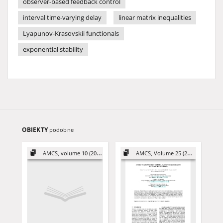
observer-based feedback control
interval time-varying delay
linear matrix inequalities
Lyapunov-Krasovskii functionals
exponential stability
OBIEKTY
podobne
AMCS, volume 10 (2000)
AMCS, Volume 25 (2015)