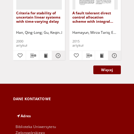
Criteria for stability of
A fault tolerant direct
Ro
uncertain linear systems
control allocation
ref
with time-varying delay
scheme with integral
qua
sliding modes
act
Han, Qing-Long
Gu, Keqin
Korbicz, Józef (1951- ) - red.
Hamayun, Mirza Tariq
Uciński, Dariusz
Edwards, Chr
Ro
2000
2015
201
artykuł
artykuł
art
Więcej
DANE KONTAKTOWE
Adres
Biblioteka Uniwersytetu
Zielonogórskiego