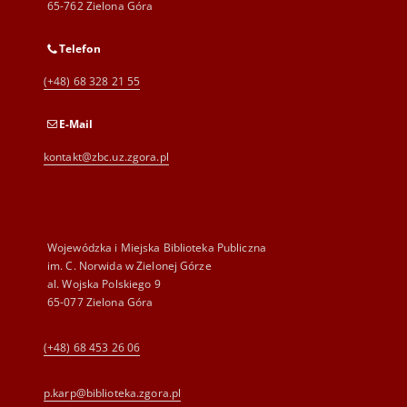
65-762 Zielona Góra
Telefon
(+48) 68 328 21 55
E-Mail
kontakt@zbc.uz.zgora.pl
Wojewódzka i Miejska Biblioteka Publiczna
im. C. Norwida w Zielonej Górze
al. Wojska Polskiego 9
65-077 Zielona Góra
(+48) 68 453 26 06
p.karp@biblioteka.zgora.pl