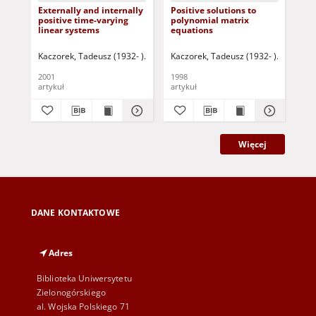
Externally and internally
Positive solutions to
An 
positive time-varying
polynomial matrix
Ca
linear systems
equations
the
pai
Kaczorek, Tadeusz (1932- )
Triggiani, Roberto- ed.
Kaczorek, Tadeusz (1932- )
Maksimov, Vyachesla
Logemann
Kac
2001
1998
199
artykuł
artykuł
art
Więcej
DANE KONTAKTOWE
Adres
Biblioteka Uniwersytetu
Zielonogórskiego
al. Wojska Polskiego 71