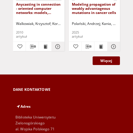
Anycasting in connection
Modeling propagation of
Heu
- oriented computer
weakly advantageous
opt
networks: models,
mutations in cancer cells
all
algorithms and results
dis
pe
Walkowiak, Krzysztof
Korbicz, Józef (1951- ) - red.
Polański, Andrzej
Uciński, Dariusz - re
Kania, Mateusz
Chm
Gi
2010
2025
201
artykuł
artykuł
art
Więcej
DANE KONTAKTOWE
Adres
Biblioteka Uniwersytetu
Zielonogórskiego
al. Wojska Polskiego 71