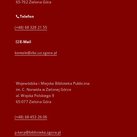
65-762 Zielona Góra
Telefon
(+48) 68 328 21 55
E-Mail
kontakt@zbc.uz.zgora.pl
Wojewódzka i Miejska Biblioteka Publiczna
im. C. Norwida w Zielonej Górze
al. Wojska Polskiego 9
65-077 Zielona Góra
(+48) 68 453 26 06
p.karp@biblioteka.zgora.pl