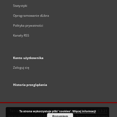
Statystyki
Oprogramowanie dLibra
Polityka prywatności
Kanały RSS
Konto użytkownika
Zaloguj się
Historia przeglądania
Ten serwis działa dzięki oprogramowaniu
DInGO dLibra 6.3.21
Ta strona wykorzystuje pliki 'cookies'.
Więcej informacji
opracowanemu przez
Poznańskie Centrum Superkomputerowo-
Rozumiem