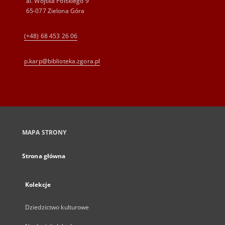
al. Wojska Polskiego 9
65-077 Zielona Góra
(+48) 68 453 26 06
p.karp@biblioteka.zgora.pl
MAPA STRONY
Strona główna
Kolekcje
Dziedzictwo kulturowe