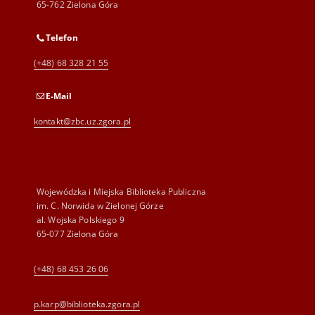
65-762 Zielona Góra
Telefon
(+48) 68 328 21 55
E-Mail
kontakt@zbc.uz.zgora.pl
Wojewódzka i Miejska Biblioteka Publiczna
im. C. Norwida w Zielonej Górze
al. Wojska Polskiego 9
65-077 Zielona Góra
(+48) 68 453 26 06
p.karp@biblioteka.zgora.pl