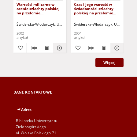
Wartości militarne w
Czas i jego wartość w
Dzi
ocenie szlachty polskiej
świadomości szlachty
wc
na przełomie
polskiej na przełomie
Śr
średniowiecza i
średniowiecza i czasów
świ
renesansu
nowożytnych
Gł
Świderska-Włodarczyk, Urszula
Osękowski, Czesław (1952- ) - red.
Świderska-Włodarczyk, Urszula
Strz
Str
Pa
2002
2004
199
artykuł
artykuł
art
Więcej
DANE KONTAKTOWE
Adres
Biblioteka Uniwersytetu
Zielonogórskiego
al. Wojska Polskiego 71