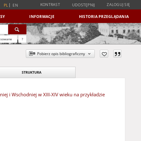
KONTRAST
ZALOGUJ SIĘ
UDOSTĘPNIJ
PL
EN
SY
INFORMACJE
HISTORIA PRZEGLĄDANIA
nsowane
?
Pobierz opis bibliograficzny
STRUKTURA
ej i Wschodniej w XIII-XIV wieku na przykładzie