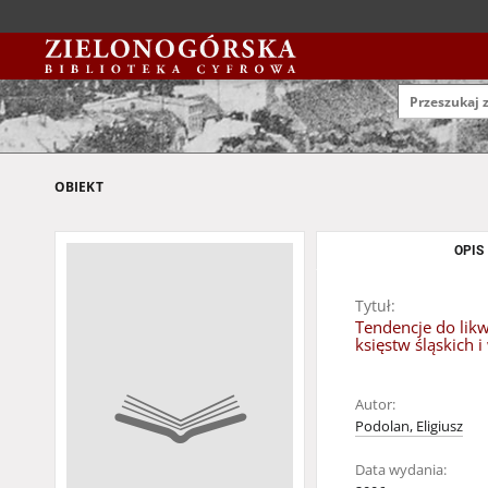
OBIEKT
OPIS
Tytuł:
Tendencje do likw
księstw śląskich 
Autor:
Podolan, Eligiusz
Data wydania: