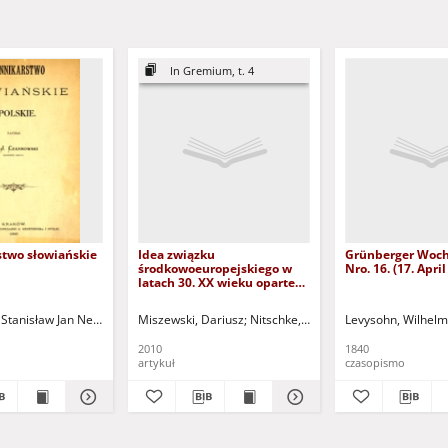
In Gremium, t. 4
stwo słowiańskie
Idea związku
Grünberger Woch
środkowoeuropejskiego w
Nro. 16. (17. Apri
latach 30. XX wieku opartego
na unii polsko-węgierskiej =
The idea of central european
 Stanisław Jan Nepomucen (1847-1929)
lczarek-Żejmo, Anna - red.
Miszewski, Dariusz
Szczegóła, Lech - red.
Nitschke, Bernadetta - red.
Levysohn, Wilhelm
Dolański
alliance in the 30S of the
20th century on the
2010
1840
foundation of Polish
artykuł
czasopismo
Hungarian union