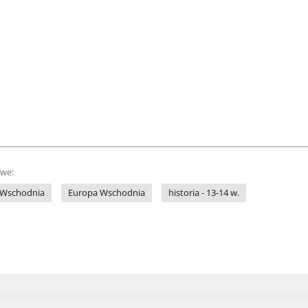
owe:
-Wschodnia
Europa Wschodnia
historia - 13-14 w.