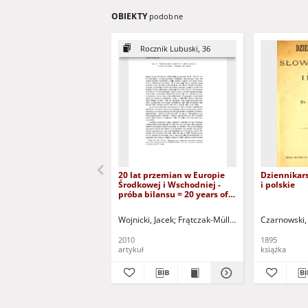
OBIEKTY
podobne
Rocznik Lubuski, 36
20 lat przemian w Europie
Dziennikar
Środkowej i Wschodniej -
i polskie
próba bilansu = 20 years of
transformations in Middle
and Eastern Europe: an
Wojnicki, Jacek
Frątczak-Müller, Joanna - red.
Czarnowski,
Mie
assessment attempt
2010
1895
artykuł
książka