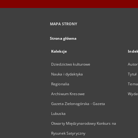
MAPA STRONY
Strona główna
Kolekcje
Inde
Dziedzictwo kulturowe
Autor
Nauka i dydaktyka
Tytuł
Regionalia
Temat
Archiwum Kresowe
Wyda
Gazeta Zielonogórska - Gazeta
Lubuska
Otwarty Międzynarodowy Konkurs na
Rysunek Satyryczny