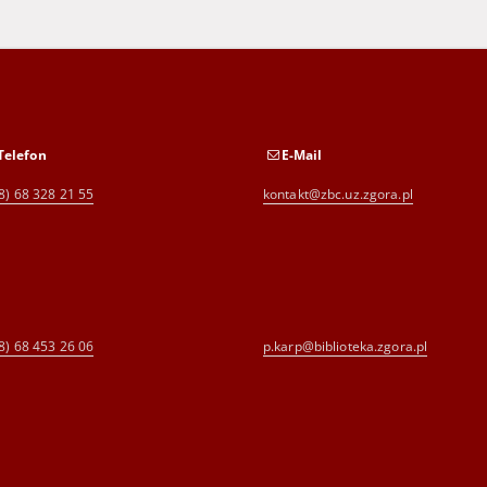
Telefon
E-Mail
8) 68 328 21 55
kontakt@zbc.uz.zgora.pl
8) 68 453 26 06
p.karp@biblioteka.zgora.pl