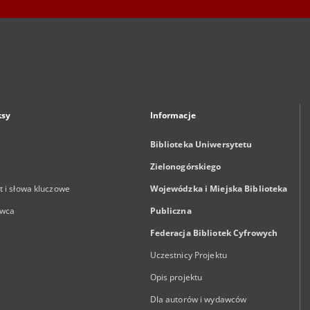
ksy
Informacje
Biblioteka Uniwersytetu
Zielonogórskiego
 i słowa kluczowe
Wojewódzka i Miejska Biblioteka
wca
Publiczna
Federacja Bibliotek Cyfrowych
Uczestnicy Projektu
Opis projektu
Dla autorów i wydawców